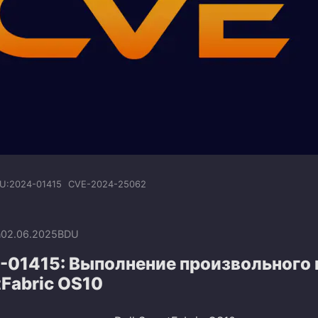
U:2024-01415
CVE-2024-25062
n
02.06.2025
BDU
-01415: Выполнение произвольного 
tFabric OS10