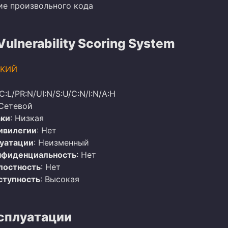
ие произвольного кода
lnerability Scoring System
КИЙ
C:L/PR:N/UI:N/S:U/C:N/I:N/A:H
 Сетевой
аки
: Низкая
ивилегии
: Нет
луатации
: Неизменный
нфиденциальность
: Нет
лостность
: Нет
ступность
: Высокая
сплуатации