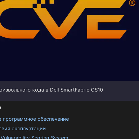
извольного кода в Dell SmartFabric OS10
е
е программное обеспечение
твия эксплуатации
ulnerability Scoring System