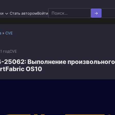
Search
ки
Стать автором
Войти
for:
а
»
CVE
n
1 год
CVE
-25062: Выполнение произвольного
artFabric OS10