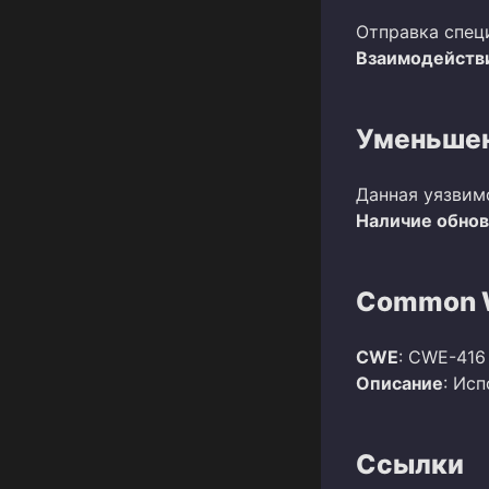
Отправка спец
Взаимодействи
Уменьшен
Данная уязвим
Наличие обно
Common W
CWE
: CWE-416
Описание
: Ис
Ссылки