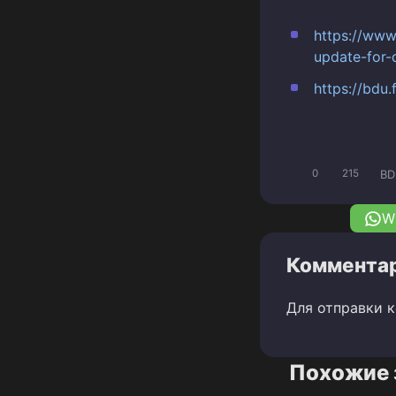
https://www
update-for-d
https://bdu.
BD
0
215
W
Комментар
Для отправки 
Похожие 