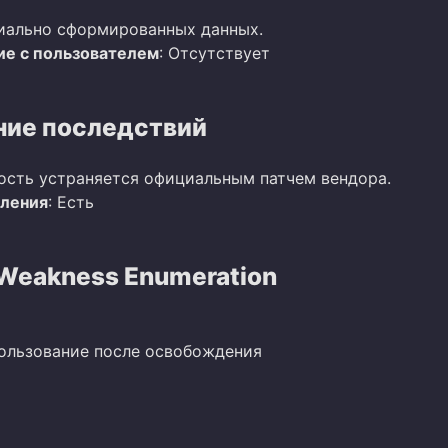
иально сформированных данных.
е с пользователем
: Отсутствует
ие последствий
ость устраняется официальным патчем вендора.
вления
: Есть
eakness Enumeration
пользование после освобождения