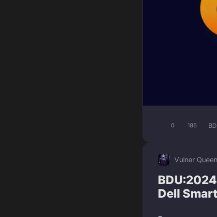
BD
0
186
Vulner Quee
BDU:2024
Dell Smar