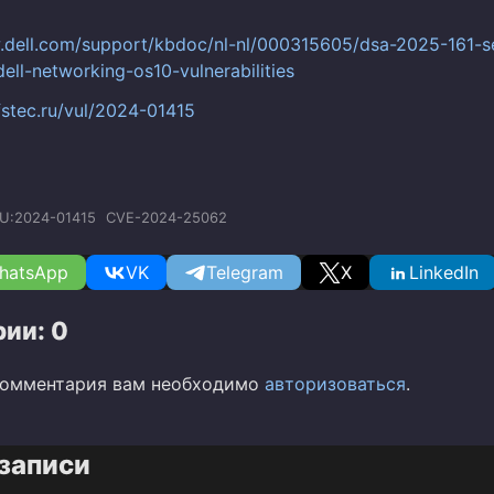
.dell.com/support/kbdoc/nl-nl/000315605/dsa-2025-161-se
ell-networking-os10-vulnerabilities
fstec.ru/vul/2024-01415
U:2024-01415
CVE-2024-25062
hatsApp
VK
Telegram
X
LinkedIn
ии: 0
комментария вам необходимо
авторизоваться
.
записи