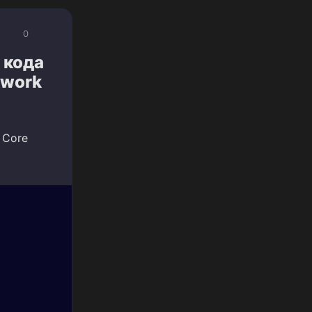
0
 кода
twork
 Core