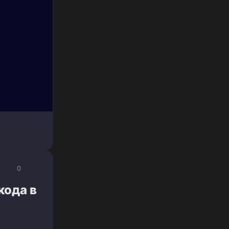
0
кода в