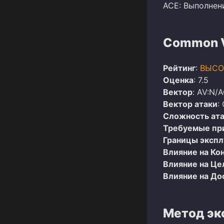
ACE: Выполнен
Common Vu
Рейтинг
:
ВЫСО
Оценка
: 7.5
Вектор
: AV:N/A
Вектор атаки
:
Сложность ат
Требуемые пр
Границы эксп
Влияние на Ко
Влияние на Це
Влияние на До
Метод эк