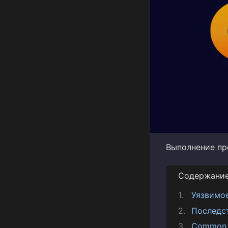
Выполнение про
Содержани
Уязвимо
Последс
Common V