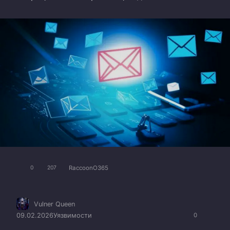
RaccoonO365
0
207
Vulner Queen
09.02.2026
Уязвимости
0