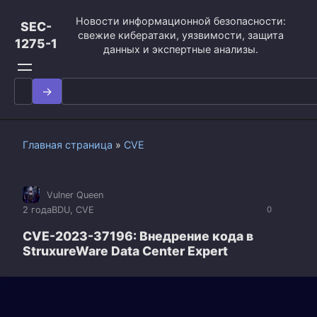
Перейти
Новости информационной безопасности:
к
SEC-
свежие кибератаки, уязвимости, защита
контенту
1275-1
данных и экспертные анализы.
Search
for:
Главная страница
»
CVE
Vulner Queen
2 года
BDU
,
CVE
0
CVE-2023-37196: Внедрение кода в
StruxureWare Data Center Expert