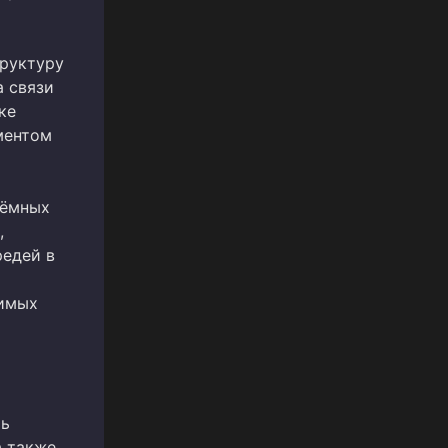
труктуру
 связи
ке
ментом
ъёмных
,
редей в
димых
ть
а также