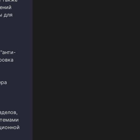
нений
ы для
 "анти-
ровка
а
ера
зделов,
стемами
ционной