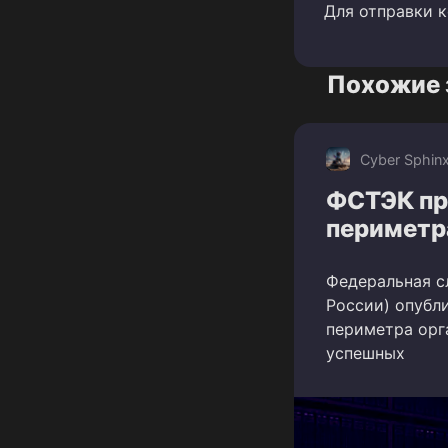
Для отправки 
Похожие 
Cyber Sphin
ФСТЭК пр
периметра
Федеральная с
России) опубл
периметра орг
успешных