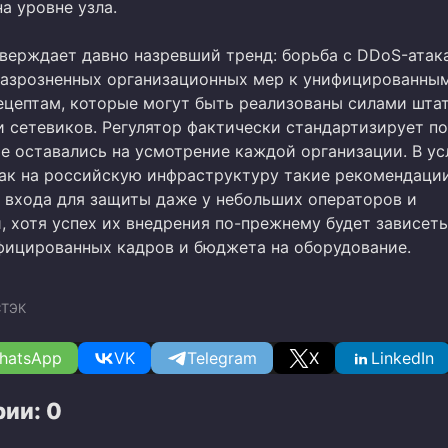
а уровне узла.
верждает давно назревший тренд: борьба с DDoS-атак
разрозненных организационных мер к унифицированны
цептам, которые могут быть реализованы силами шта
и сетевиков. Регулятор фактически стандартизирует п
е оставались на усмотрение каждой организации. В ус
так на российскую инфраструктуру такие рекомендаци
 входа для защиты даже у небольших операторов и
, хотя успех их внедрения по-прежнему будет зависеть
фицированных кадров и бюджета на оборудование.
ТЭК
hatsApp
VK
Telegram
X
LinkedIn
ии: 0