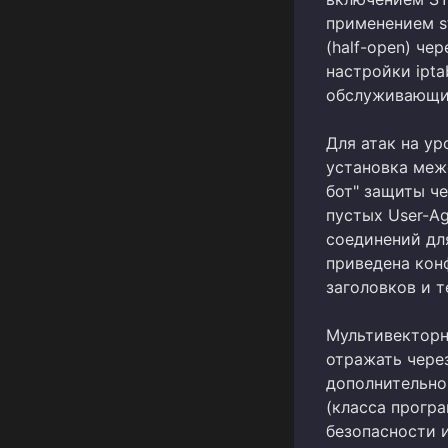
применением st
(half-open) че
настройки ipta
обслуживающих
Для атак на ур
установка меж
бот" защиты че
пустых User-Ag
соединений дл
приведена кон
заголовков и т
Мультивекторн
отражать чере
дополнительно
(класса прогр
безопасности 