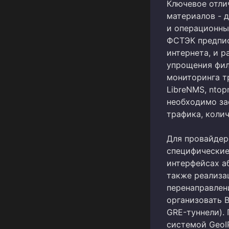
Ключевое отли
материалов - 
и операционны
ФСТЭК предпис
интернета, и р
упрощения фил
мониторинга тр
LibreNMS, ntop
необходимо за
трафика, колич
Для провайдер
специфические
интерфейсах аб
также реализа
перенаправлен
организовать B
GRE-туннели).
системой GeoIP