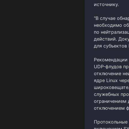
источнику.
"В случае обна
необходимо об
по нейтрализац
действий. Док
для субъектов 
Рекомендации 
UDP-флудов пр
отключение не
ядре Linux чер
широковещател
служебных про
ограничением 
отключением ф
Протокольные 
включением SY