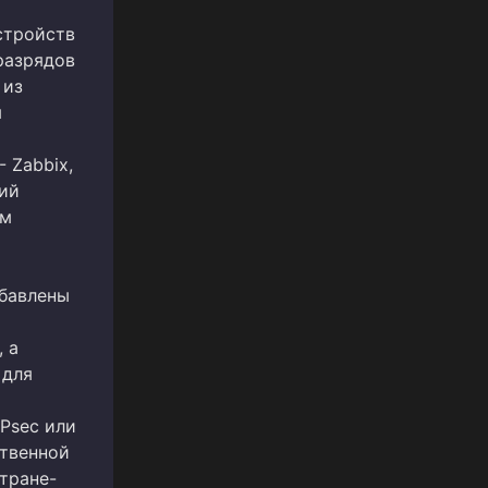
стройств
разрядов
 из
я
 Zabbix,
лий
ём
обавлены
 а
 для
IPsec или
ственной
стране-