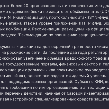
ржит более 20 организационных и технических мер дл
акже отдельные блоки по защите от объёмных атак (UD
S- и NTP-амплификация), протокольных атак (SYN-флуд
ые атаки), атак на уровне приложений (HTTP-флуд, Slow
ых комбинаций. Рекомендации размещены на официал
 разделе "Рекомендации по повышению защищенности"
кумента - реакция на долгосрочный тренд роста числа
на российские сети. За последние два года регулятор
фиксировал увеличение объёмов вредоносного трафика
 на государственные порталы, финансовый сектор и те
екомендации оформлены как практическое руководство
мативный акт, однако они задают ожидаемый уровень
для подведомственных организаций. Субъекты КИИ, к
нять требования по импортозамещению и аттестации с
ий перечень действий, начиная от базовой инвентариз
чивая настройкой специализированных средств защиты