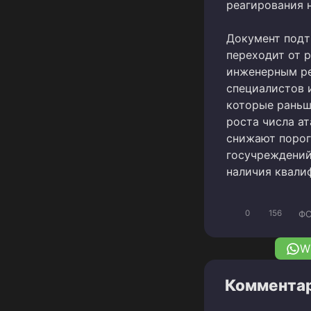
реагирования н
Документ подт
переходит от 
инженерным ре
специалистов 
которые раньш
роста числа а
снижают порог
госучреждений
наличия квали
ФС
0
156
W
Комментар