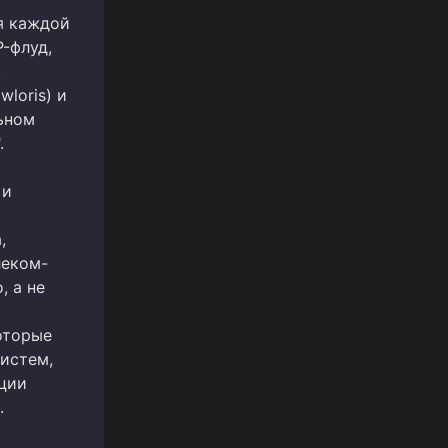
я каждой
P-флуд,
,
loris) и
ьном
.
 и
,
леком-
, а не
оторые
истем,
ации
.