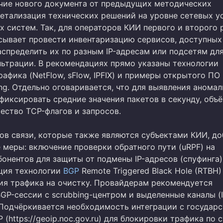
чие нового документа от предыдущих методических
детализация технических решений на уровне сетевых у
х систем. Так, для операторов КИИ первого и второго 
ывает провести инвентаризацию сервисов, доступных
аспределить их по разным IP-адресам или подсетям дл
ьтрации. В рекомендациях прямо указаны технологии
афика (NetFlow, sFlow, IPFIX) и примеры открытого ПО -
ng. Отдельно оговаривается, что для выявления анома
фиксировать средние значения пакетов в секунду, объ
ество TCP-флагов и запросов.
ов связи, которые также являются субъектами КИИ, д
 меры: включение проверки обратного пути (uRPF) на
онентов для защиты от подмены IP-адресов (спуфинга),
ция технологии
BGP
Remote Triggered Black Hole (RTBH)
ия трафика на очистку. Провайдерам рекомендуется
GP-сессии с scrubbing-центром и выделенные каналы (
 Подчёркивается необходимость интеграции с государ
 (https://geoip.noc.gov.ru) для блокировки трафика по 