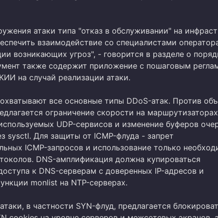
ружения атаки типа "отказ в обслуживании" на инфрас
еспечить взаимодействие со специалистами оператора
ии возникающих угроз", - говорится в разделе о поряд
умент также содержит приложение с пошаговым регла
КИИ на случай реализации атаки.
охватывают все основные типы DDoS-атак. Против об
едлагается ограничение скорости на маршрутизаторах
используемых UDP-сервисов и изменение буферов оче
ез sysctl. Для защиты от ICMP-флуда - запрет
ьных ICMP-запросов и использование только необхо
токолов. DNS-амплификация должна купироваться
доступа к DNS-серверам с доверенных IP-адресов и
ункции monlist на NTP-серверах.
атаки, в частности SYN-флуд, предлагается блокирова
N cookies на уровне серверов и межсетевых экранов, 