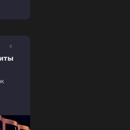
0
щиты
ЭК