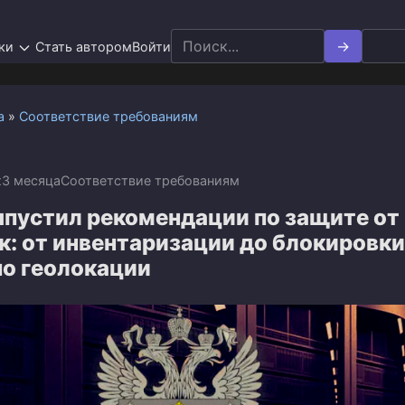
Search
ки
Стать автором
Войти
for:
а
»
Соответствие требованиям
x
3 месяца
Соответствие требованиям
пустил рекомендации по защите от
к: от инвентаризации до блокировки
по геолокации