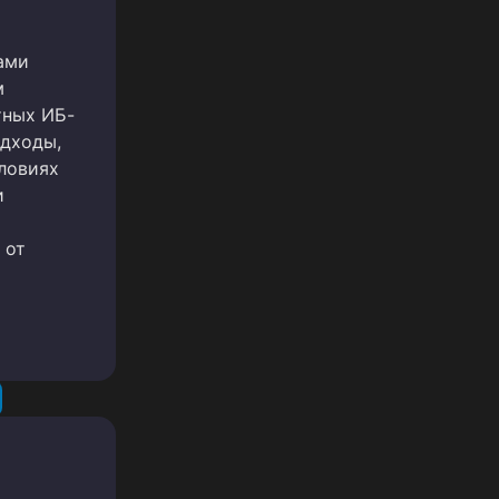
ами
м
тных ИБ-
одходы,
ловиях
и
 от