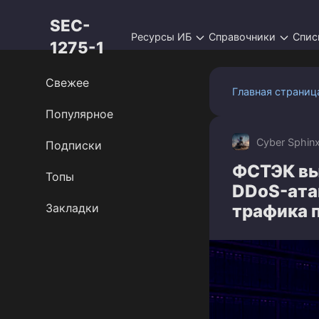
Перейти
SEC-
к
Ресурсы ИБ
Справочники
Спис
контенту
1275-1
Свежее
Главная страниц
Популярное
Cyber Sphin
Подписки
ФСТЭК вы
Топы
DDoS-ата
Закладки
трафика 