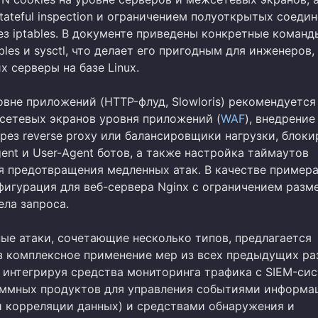
ateful inspection и ограничением полуоткрытых соеди
рез iptables. В документе приведены конкретные команд
bles и sysctl, что делает его пригодным для инженеров,
 серверы на базе Linux.
овне приложений (HTTP-флуд, Slowloris) рекомендуется
сетевых экранов уровня приложений (
WAF
), внедрение
рез reverse proxy или балансировщики нагрузки, блоки
ent и User-Agent ботов, а также настройка таймаутов
я предотвращения медленных атак. В качестве пример
фигурация для веб-сервера Nginx с ограничением разм
ела запроса.
ые атаки, сочетающие несколько типов, предлагается
з комплексное применение мер из всех предыдущих ра
 интегрируя средства мониторинга трафика с SIEM-си
аммных продуктов для управления событиями информа
и корреляции данных) и средствами обнаружения и