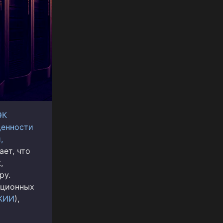
ЭК
енности
,
ает, что
,
ру.
ационных
КИИ
),