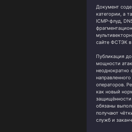
Документ соде
категории, а т
ICMP-флуд, DN
фрагментационн
мультивекторн
сайте ФСТЭК в
Публикация до
мощности атак 
неоднократно 
направленного
операторов. Р
как новый нор
защищённости 
обязаны выпол
получают чётк
служб и закан