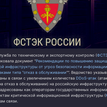
лужба по техническому и экспортному контролю (
ФСТ
иковала документ "
Рекомендации по повышению защищ
й инфраструктуры от угроз безопасности информации
аками типа "отказ в обслуживании
"". Ведомство указыв
аны в связи с увеличением количества
DDoS-атак
(атак
на отказ в обслуживании) на российскую инфраструкту
адресованы как операторам государственных информ
ектам критической информационной инфраструктуры (
ам связи.