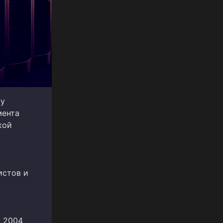
му
мента
кой
истов и
а 2004