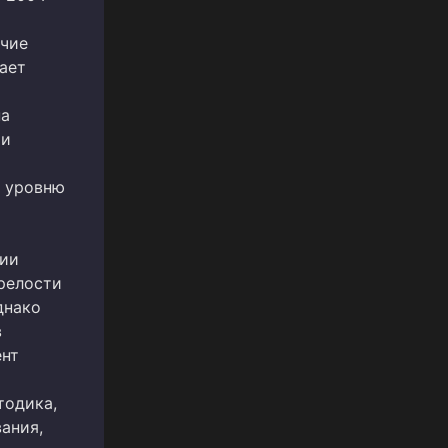
ичие
ает
на
 и
о уровню
нии
релости
днако
в
ент
тодика,
ания,