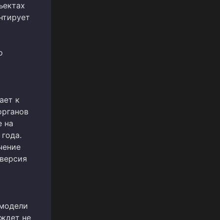
ъектах
нтирует
о
ает к
органов
 на
 года.
чение
 версия
 модели
 ждет не