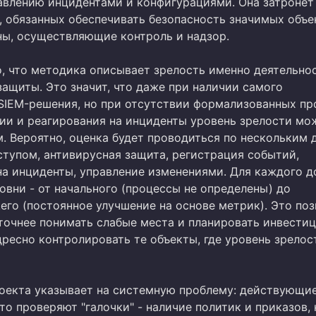
авлению инцидентами и конфигурациями. Она затронет
, обязанных обеспечивать безопасность значимых объек
ны, осуществляющие контроль и надзор.
, что методика описывает зрелость именно деятельнос
защиты. Это значит, что даже при наличии самого
SIEM-решения, но при отсутствии формализованных пр
ции и реагирования на инциденты уровень зрелости мо
м. Вероятно, оценка будет проводиться по нескольким 
ступом, антивирусная защита, регистрация событий,
на инциденты, управление изменениями. Для каждого 
овни - от начального (процессы не определены) до
го (постоянное улучшение на основе метрик). Это поз
точнее понимать слабые места и планировать инвестиц
дресно контролировать те объекты, где уровень зрело
оекта указывает на системную проблему: действующи
о проверяют "галочки" - наличие политик и приказов, 