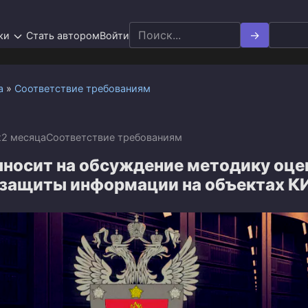
Search
ки
Стать автором
Войти
for:
а
»
Соответствие требованиям
x
2 месяца
Соответствие требованиям
носит на обсуждение методику оце
 защиты информации на объектах К