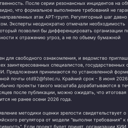
твенность. После серии резонансных инцидентов на об
видно, что формальное выполнение требований не гара
енаправленных атак APT-групп. Регуляторный шаг давно
ом. Эксперты неоднократно отмечали необходимость
который позволил бы дифференцировать организации п
вности к отражению угроз, а не по объему бумажной
ен для свободного ознакомления, и ведомство приглаш
ех заинтересованных специалистов, государственных 
ИИ. Предложения принимаются по установленной форме
ной почты otd92@fstec.ru. Крайний срок - 8 июня 2026
 обычно проекты такого масштаба дорабатываются в те
сяцев после публикации, можно ожидать, что итоговая
тся не ранее осени 2026 года.
явление методики оценки зрелости свидетельствует о
ийского регулятора от модели "выполни требования" к
ивность". Если проект будет принят, организации КИИ