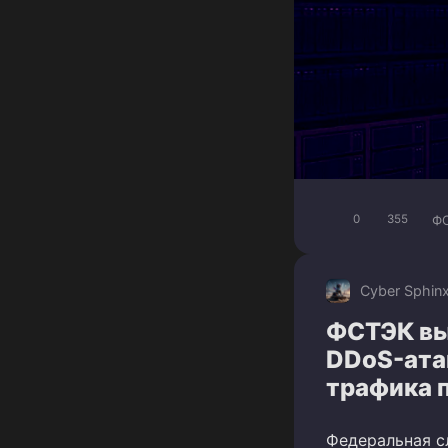
Ф
0
355
Cyber Sphin
ФСТЭК вы
DDoS-ата
трафика 
Федеральная с