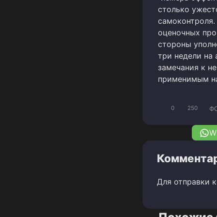
столько ужест
самоконтроля.
оценочных про
стороны уполн
три недели на 
замечания к не
применимым на
Ф
0
250
W
Комментар
Для отправки 