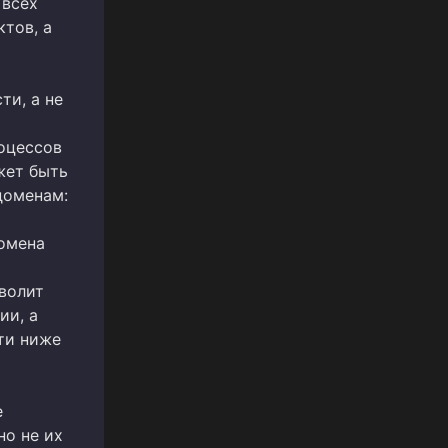
 всех
тов, а
ти, а не
оцессов
жет быть
доменам:
домена
волит
ии, а
сти ниже
е
но не их