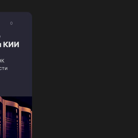
0
о
и КИИ
ЭК
сти