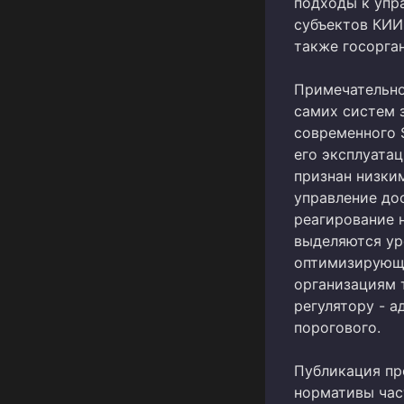
подходы к упр
субъектов КИИ
также госорга
Примечательно
самих систем 
современного 
его эксплуата
признан низки
управление до
реагирование 
выделяются ур
оптимизирующе
организациям 
регулятору - а
порогового.
Публикация пр
нормативы част