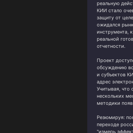
реальную дейс
КИИ стало оче
защиту от цел
ожидался рынк
инструмента, 
реальной гото
отчетности.
Проект доступ
обсуждению вс
и субъектов К
адрес электрон
Учитывая, что
нескольких ме
методики появи
Резюмируя: по
переходе росс
"измерь эффект