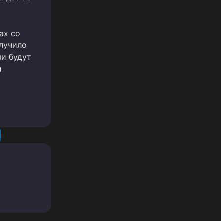
ах со
лучило
ми будут
и