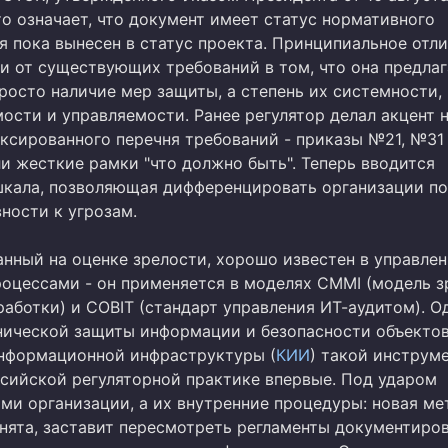
о означает, что документ имеет статус нормативного
я пока вынесен в статус проекта. Принципиальное отл
и от существующих требований в том, что она предлаг
росто наличие мер защиты, а степень их системности,
ости и управляемости. Ранее регулятор делал акцент 
ксированного перечня требований - приказы №21, №31
и жесткие рамки "что должно быть". Теперь вводится
шкала, позволяющая дифференцировать организации п
ности к угрозам.
анный на оценке зрелости, хорошо известен в управле
роцессами - он применяется в моделях CMMI (модель з
работки) и COBIT (стандарт управления ИТ-аудитом). О
нической защиты информации и безопасности объекто
нформационной инфраструктуры (
КИИ
) такой инструм
ссийской регуляторной практике впервые. Под ударом
ми организации, а их внутренние процедуры: новая ме
инята, заставит пересмотреть регламенты документиров