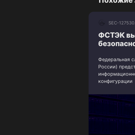
Похожие 
SEC-1275
30
ФСТЭК вы
безопасно
Федеральная с
России) предс
информационно
конфигурации