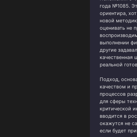
года №1085. Эт
ориентира, хот
новой методик
оценивать не п
воспроизводим
выполнении фи
другие задавал
качественная 
реальной готов
Подход, основ
качеством и п
процессов раз
для сферы тех
критической и
вводится в ро
окажутся не са
если будет пр