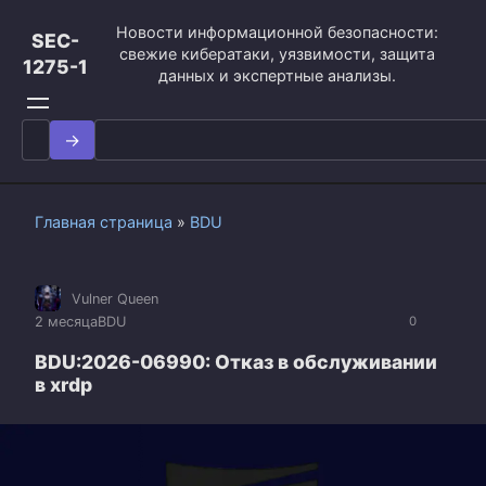
Перейти
Новости информационной безопасности:
к
SEC-
свежие кибератаки, уязвимости, защита
контенту
1275-1
данных и экспертные анализы.
Search
for:
Главная страница
»
BDU
Vulner Queen
2 месяца
BDU
0
BDU:2026-06990: Отказ в обслуживании
в xrdp