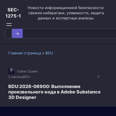
Перейти
Новости информационной безопасности:
к
SEC-
свежие кибератаки, уязвимости, защита
контенту
1275-1
данных и экспертные анализы.
Search
for:
Главная страница
»
BDU
Vulner Queen
2 месяца
BDU
0
BDU:2026-06900: Выполнение
произвольного кода в Adobe Substance
3D Designer