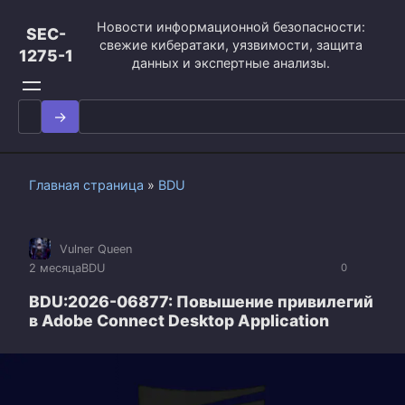
Перейти
Новости информационной безопасности:
к
SEC-
свежие кибератаки, уязвимости, защита
контенту
1275-1
данных и экспертные анализы.
Search
for:
Главная страница
»
BDU
Vulner Queen
2 месяца
BDU
0
BDU:2026-06877: Повышение привилегий
в Adobe Connect Desktop Application