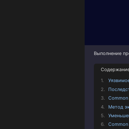
Выполнение про
Содержани
Уязвимо
Последс
Common V
Метод э
Уменьше
Common 