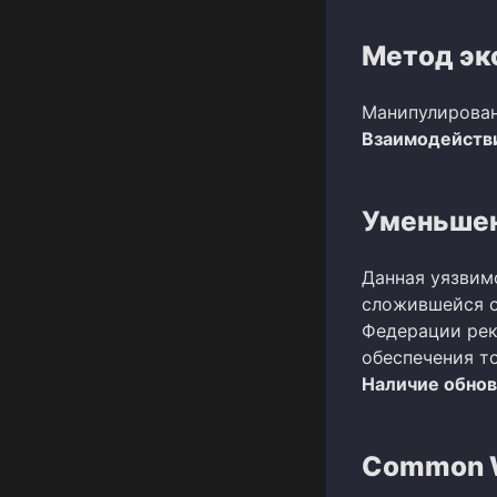
Метод эк
Манипулирован
Взаимодействи
Уменьшен
Данная уязвим
сложившейся о
Федерации рек
обеспечения т
Наличие обно
Common W