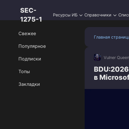
Перейти
SEC-
к
Ресурсы ИБ
Справочники
Спис
контенту
1275-1
Свежее
Главная страниц
Популярное
Vulner Quee
Подписки
BDU:2026
Топы
в Microso
Закладки