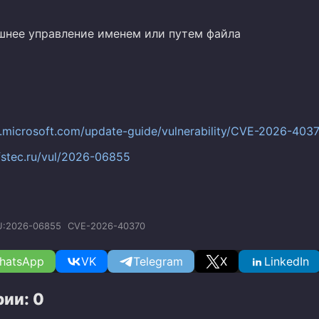
ешнее управление именем или путем файла
c.microsoft.com/update-guide/vulnerability/CVE-2026-403
.fstec.ru/vul/2026-06855
U:2026-06855
CVE-2026-40370
hatsApp
VK
Telegram
X
LinkedIn
ии: 0