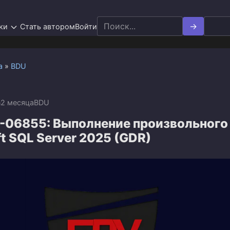
Search
ки
Стать автором
Войти
for:
а
»
BDU
n
2 месяца
BDU
-06855: Выполнение произвольного
ft SQL Server 2025 (GDR)