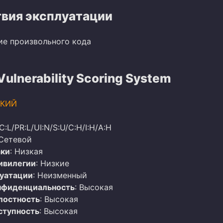
вия эксплуатации
ие произвольного кода
lnerability Scoring System
КИЙ
C:L/PR:L/UI:N/S:U/C:H/I:H/A:H
 Сетевой
аки
: Низкая
ивилегии
: Низкие
луатации
: Неизменный
нфиденциальность
: Высокая
лостность
: Высокая
ступность
: Высокая