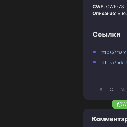
CWE
: CWE-73
Описание
: Вн
Ссылки
https://msr
https://bdu
BD
0
22
W
Комментар