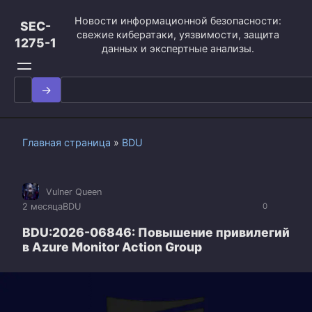
Перейти
Новости информационной безопасности:
к
SEC-
свежие кибератаки, уязвимости, защита
контенту
1275-1
данных и экспертные анализы.
Search
for:
Главная страница
»
BDU
Vulner Queen
2 месяца
BDU
0
BDU:2026-06846: Повышение привилегий
в Azure Monitor Action Group