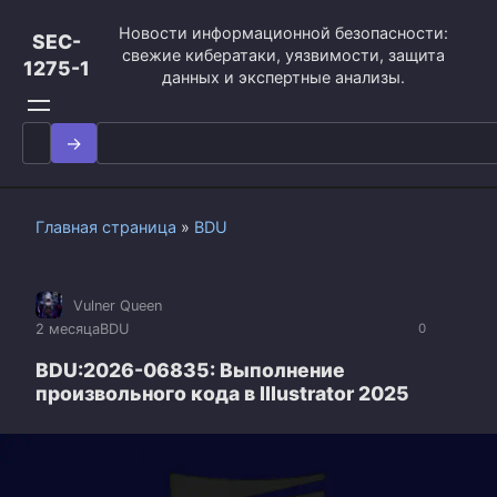
Перейти
Новости информационной безопасности:
к
SEC-
свежие кибератаки, уязвимости, защита
контенту
1275-1
данных и экспертные анализы.
Search
for:
Главная страница
»
BDU
Vulner Queen
2 месяца
BDU
0
BDU:2026-06835: Выполнение
произвольного кода в Illustrator 2025