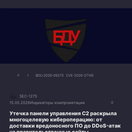
BDU:2026-09275
CVE-2026-27145
0
1
SEC-1275
15.05.2026
Индикаторы компрометации
0
Утечка панели управления C2 раскрыла
многоцелевую кибероперацию: от
доставки вредоносного ПО до DDoS-атак
на правительственные сайты