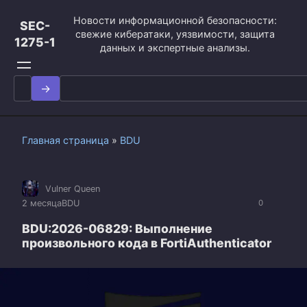
Перейти
Новости информационной безопасности:
к
SEC-
свежие кибератаки, уязвимости, защита
контенту
1275-1
данных и экспертные анализы.
Search
for:
Главная страница
»
BDU
Vulner Queen
2 месяца
BDU
0
BDU:2026-06829: Выполнение
произвольного кода в FortiAuthenticator