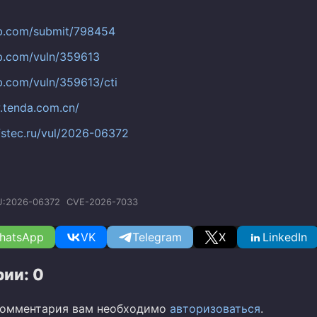
db.com/submit/798454
db.com/vuln/359613
db.com/vuln/359613/cti
.tenda.com.cn/
.fstec.ru/vul/2026-06372
U:2026-06372
CVE-2026-7033
hatsApp
VK
Telegram
X
LinkedIn
ии: 0
комментария вам необходимо
авторизоваться
.