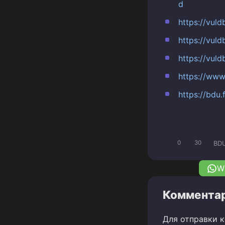
d
https://vul
https://vul
https://vul
https://www
https://bdu
BD
0
30
W
Комментар
Для отправки 