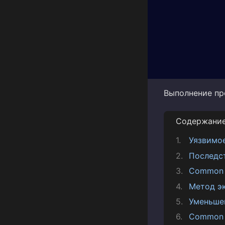
Выполнение пр
Содержани
Уязвимо
Последс
Common V
Метод э
Уменьше
Common 