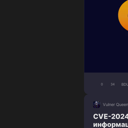
BD
0
34
Vulner Quee
CVE-2024
информаци