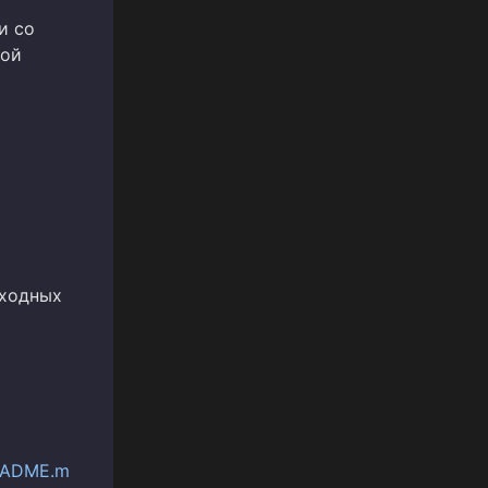
и со
кой
входных
README.m