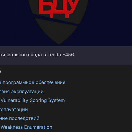
оизвольного кода в Tenda F456
е
е программное обеспечение
твия эксплуатации
ulnerability Scoring System
ксплуатации
ние последствий
Weakness Enumeration