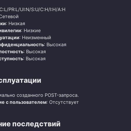
C:L/PR:L/UI:N/S:U/C:H/I:H/A:H
 Сетевой
аки
: Низкая
ивилегии
: Низкие
луатации
: Неизменный
нфиденциальность
: Высокая
лостность
: Высокая
ступность
: Высокая
сплуатации
иально созданного POST-запроса.
е с пользователем
: Отсутствует
ие последствий