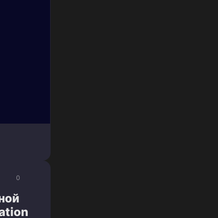
0
ной
ation