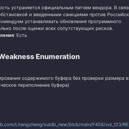
ость устраняется официальным патчем вендора. В связ
бстановкой и введенными санкциями против Российс
омендуем устанавливать обновления программного
олько после оценки всех сопутствующих рисков.
вления
: Есть
eakness Enumeration
пирование содержимого буфера без проверки размера 
ическое переполнение буфера)
hub.com/Litengzheng/vuldb_new/blob/main/F456/vul_123/