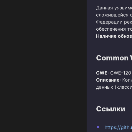
Данная уязвим
сложившейся о
Федерации рек
обеспечения т
Наличие обно
Common W
CWE
: CWE-120
Описание
: Ко
данных (класс
Ссылки
https://git