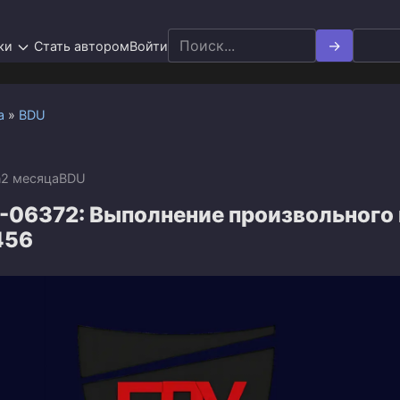
Search
ки
Стать автором
Войти
for:
а
»
BDU
n
2 месяца
BDU
-06372: Выполнение произвольного
456