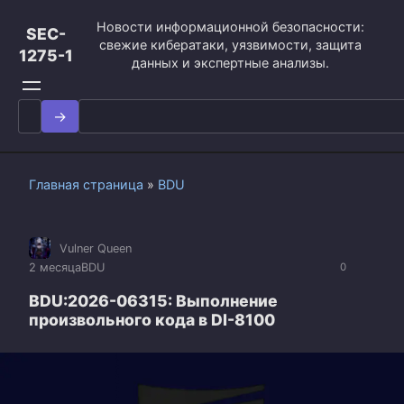
Перейти
Новости информационной безопасности:
к
SEC-
свежие кибератаки, уязвимости, защита
контенту
1275-1
данных и экспертные анализы.
Search
for:
Главная страница
»
BDU
Vulner Queen
2 месяца
BDU
0
BDU:2026-06315: Выполнение
произвольного кода в DI-8100