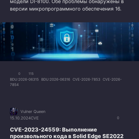
модели DI-8100. Обе проблемы обнаружены в
версии микропрограммного обеспечения 16.
0
115
BDU:2026-06315
BDU:2026-06316
CVE-2026-7853
CVE-2026-
7854
Vulner Queen
15.10.2024
CVE
0
CVE-2023-24559: Выполнение
произвольного кода в Solid Edge SE2022