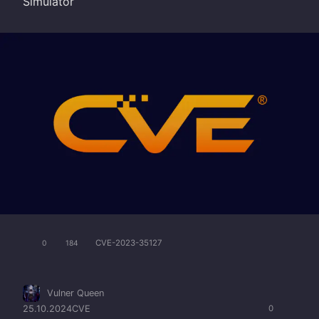
Simulator
CVE-2023-35127
0
184
Vulner Queen
25.10.2024
CVE
0