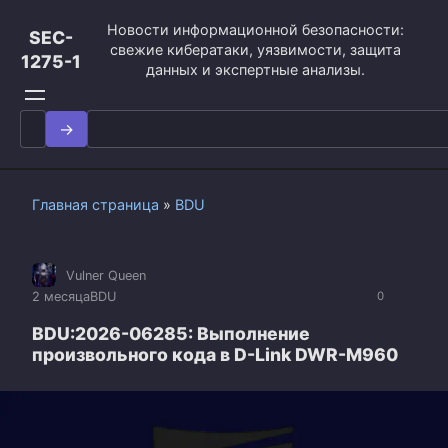
Перейти
Новости информационной безопасности:
к
SEC-
свежие кибератаки, уязвимости, защита
контенту
1275-1
данных и экспертные анализы.
Search
for:
Главная страница
»
BDU
Vulner Queen
2 месяца
BDU
0
BDU:2026-06285: Выполнение
произвольного кода в D-Link DWR-M960