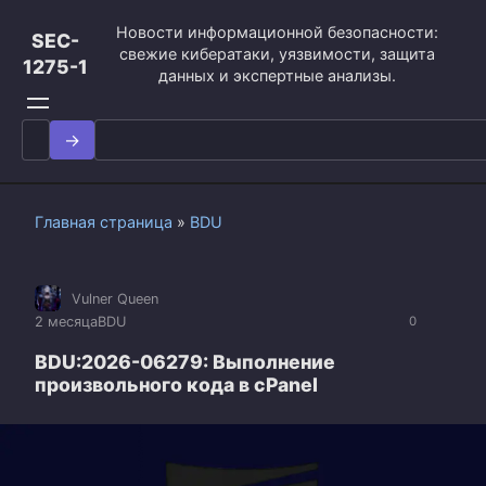
Перейти
Новости информационной безопасности:
к
SEC-
свежие кибератаки, уязвимости, защита
контенту
1275-1
данных и экспертные анализы.
Search
for:
Главная страница
»
BDU
Vulner Queen
2 месяца
BDU
0
BDU:2026-06279: Выполнение
произвольного кода в cPanel