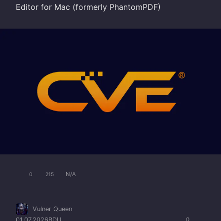
Editor for Mac (formerly PhantomPDF)
N/A
0
215
Vulner Queen
01.07.2026
BDU
0