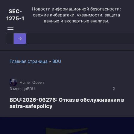
Перейти
Новости информационной безопасности:
к
SEC-
свежие кибератаки, уязвимости, защита
контенту
1275-1
данных и экспертные анализы.
Search
for:
Главная страница
»
BDU
Vulner Queen
3 месяца
BDU
0
BDU:2026-06276: Отказ в обслуживании в
astra-safepolicy