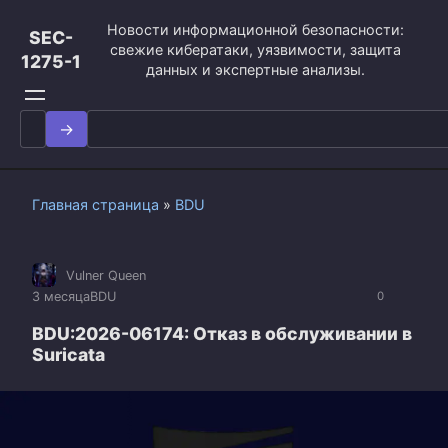
Перейти
Новости информационной безопасности:
к
SEC-
свежие кибератаки, уязвимости, защита
контенту
1275-1
данных и экспертные анализы.
Search
for:
Главная страница
»
BDU
Vulner Queen
3 месяца
BDU
0
BDU:2026-06174: Отказ в обслуживании в
Suricata