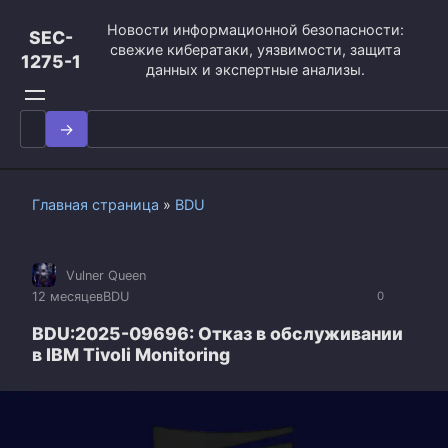
Перейти
Новости информационной безопасности:
к
SEC-
свежие кибератаки, уязвимости, защита
контенту
1275-1
данных и экспертные анализы.
Search
for:
Главная страница
»
BDU
Vulner Queen
12 месяцев
BDU
0
BDU:2025-09696: Отказ в обслуживании
в IBM Tivoli Monitoring