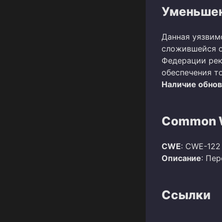
Уменьшен
Данная уязвим
сложившейся о
Федерации рек
обеспечения т
Наличие обно
Common W
CWE
: CWE-122
Описание
: Пе
Ссылки