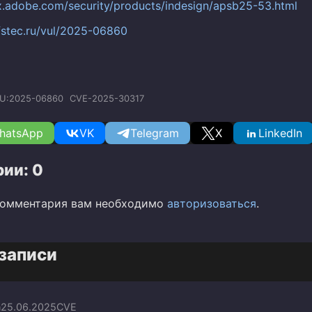
px.adobe.com/security/products/indesign/apsb25-53.html
.fstec.ru/vul/2025-06860
U:2025-06860
CVE-2025-30317
hatsApp
VK
Telegram
X
LinkedIn
ии: 0
комментария вам необходимо
авторизоваться
.
записи
n
25.06.2025
CVE