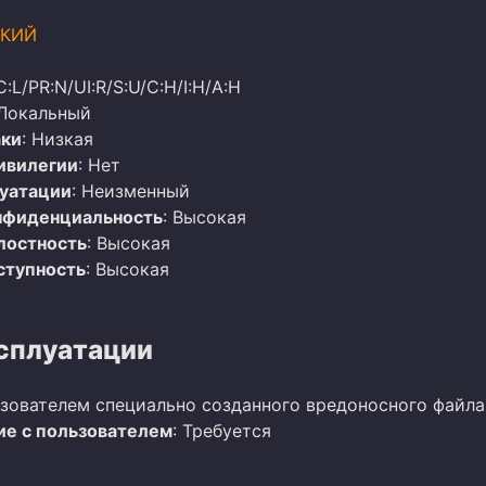
КИЙ
C:L/PR:N/UI:R/S:U/C:H/I:H/A:H
 Локальный
аки
: Низкая
ивилегии
: Нет
луатации
: Неизменный
нфиденциальность
: Высокая
лостность
: Высокая
ступность
: Высокая
сплуатации
зователем специально созданного вредоносного файла
е с пользователем
: Требуется