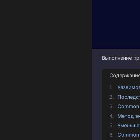
Выполнение пр
Содержани
Уязвимо
Последс
Common V
Метод э
Уменьше
Common 