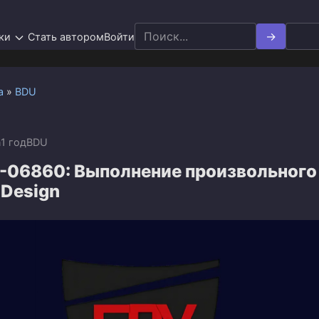
Search
ки
Стать автором
Войти
for:
а
»
BDU
n
1 год
BDU
-06860: Выполнение произвольного
nDesign