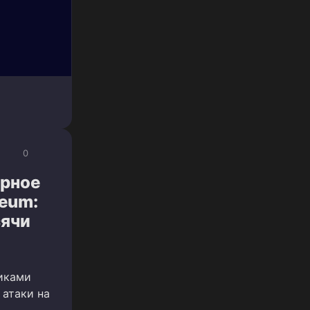
0
ярное
reum:
сячи
чиками
 атаки на