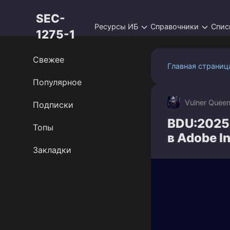
Перейти
SEC-
к
Ресурсы ИБ
Справочники
Спис
контенту
1275-1
Свежее
Главная страниц
Популярное
Vulner Quee
Подписки
BDU:2025
Топы
в Adobe I
Закладки