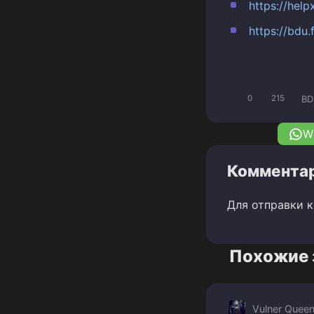
https://hel
https://bdu
BD
0
215
W
Комментар
Для отправки 
Похожие 
Vulner Quee