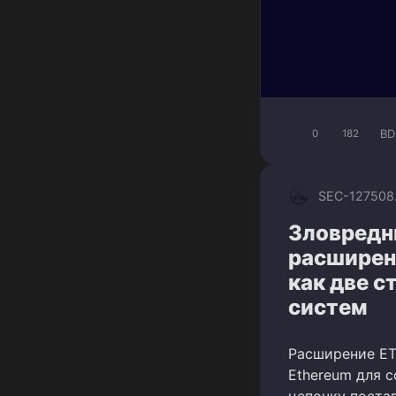
BD
0
182
SEC-1275
08
Зловредн
расширен
как две с
систем
Расширение ET
Ethereum для 
цепочку поста