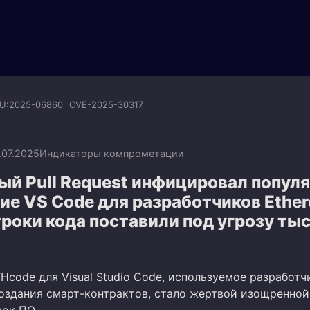
U:2025-06860
CVE-2025-30317
.07.2025
Индикаторы компрометации
ый Pull Request инфицировал попул
ие VS Code для разработчиков Ethe
троки кода поставили под угрозу ты
Hcode для Visual Studio Code, используемое разработ
создания смарт-контрактов, стало жертвой изощренной
вок ПО.