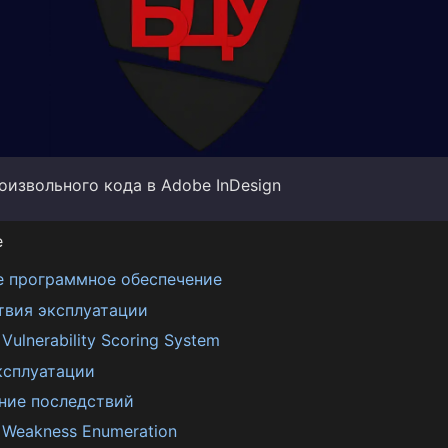
оизвольного кода в Adobe InDesign
е
е программное обеспечение
твия эксплуатации
ulnerability Scoring System
ксплуатации
ние последствий
Weakness Enumeration