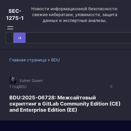
Перейти
Новости информационной безопасности:
к
SEC-
свежие кибератаки, уязвимости, защита
контенту
1275-1
данных и экспертные анализы.
Search
for:
Главная страница
»
BDU
Vulner Queen
1 год
BDU
0
BDU:2025-06728: Межсайтовый
скриптинг в GitLab Community Edition (CE)
and Enterprise Edition (EE)