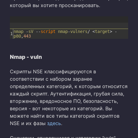
который вы хотите просканировать.
nmap
-
sV
--
script
nmap
-
vulners
/
<
target
>
-
1
p80
,
443
Nmap - vuln
Скрипты NSE классифицируются в
соответствии с набором заранее
определенных категорий, к которым относится
каждый скрипт. Аутентификация, грубая сила,
вторжение, вредоносное ПО, безопасность,
версия - вот некоторые из категорий. Вы
можете найти все типы категорий скриптов
NSE и их фазы
здесь
.
Сценарии, относящиеся к категории "vuln",