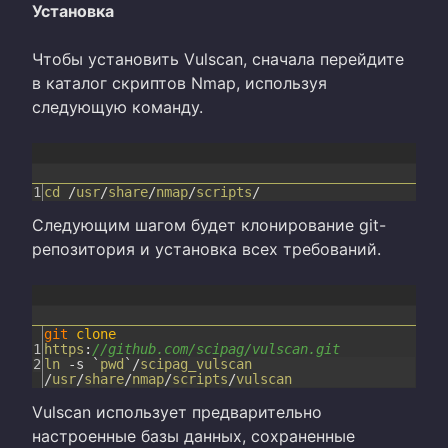
Установка
Чтобы установить Vulscan, сначала перейдите
в каталог скриптов Nmap, используя
следующую команду.
1
cd
/
usr
/
share
/
nmap
/
scripts
/
Следующим шагом будет клонирование git-
репозитория и установка всех требований.
git
clone
1
https
:
//github.com/scipag/vulscan.git
2
ln
-
s
`
pwd
`
/
scipag_vulscan
/
usr
/
share
/
nmap
/
scripts
/
vulscan
Vulscan использует предварительно
настроенные базы данных, сохраненные