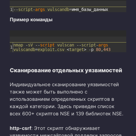
1
--
script
-
args
vulscandb
=
имя
_
базы
_
данных
Пример команды
nmap
-
sV
--
script
vulscan
--
script
-
args
1
vulscandb
=
exploit
.
csv
<
target
>
-
p
80
,
443
Сканирование отдельных уязвимостей
Индивидуальное сканирование уязвимостей
также может быть выполнено с
использованием определенных скриптов в
каждой категории. Здесь приведен список
всех 600+ скриптов NSE и 139 библиотек NSE.
http-csrf
: Этот скрипт обнаруживает
уязвимости межсайтовой подделки запросов