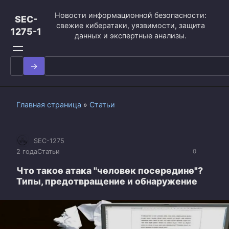
Перейти
Новости информационной безопасности:
к
SEC-
свежие кибератаки, уязвимости, защита
контенту
1275-1
данных и экспертные анализы.
Search
for:
Главная страница
»
Статьи
SEC-1275
2 года
Статьи
0
Что такое атака "человек посередине"?
Типы, предотвращение и обнаружение