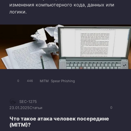
изменения компьютерного кода, данных или
логики.
MITM
Spear Phishing
0
446
SEC-1275
23.01.2025
Статьи
0
Что такое атака человек посередине
(MITM)?