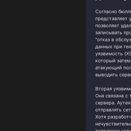
Согласно бюлл
представляет 
позволяет уда
записывать пр
"отказ в обсл
данных при ге
уязвимость (X
который затем 
атакующий пол
выводить серве
Вторая уязвимо
Она связана с 
сервера. Ауте
отправлять се
Хотя разработ
нечувствитель
топологии сет