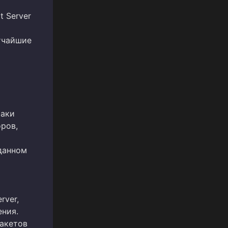
t Server
тчайшие
таки
ров,
данном
rver,
ния.
пакетов