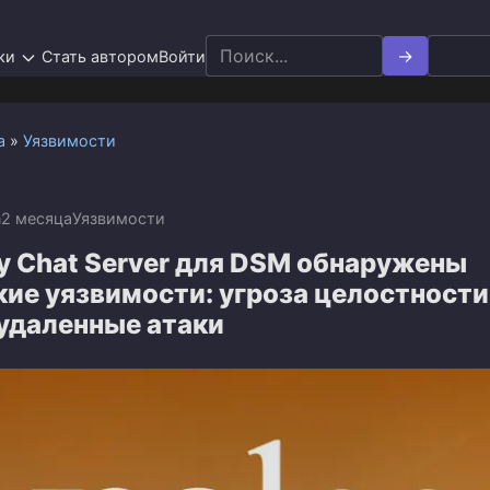
Search
ки
Стать автором
Войти
for:
а
»
Уязвимости
n
2 месяца
Уязвимости
y Chat Server для DSM обнаружены
ие уязвимости: угроза целостности
 удаленные атаки