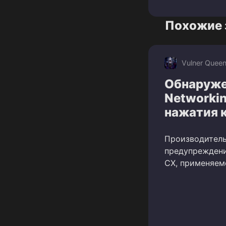
Похожие 
Vulner Quee
Обнаруже
Networki
нажатия 
Производитель
предупреждени
CX, применяем