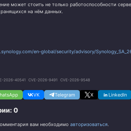
ние может стоить не только работоспособности серве
хранящихся на нём данных.
.synology.com/en-global/security/advisory/Synology_SA_2
E-2026-40541
CVE-2026-9491
CVE-2026-9548
hatsApp
VK
Telegram
X
LinkedIn
ии: 0
комментария вам необходимо
авторизоваться
.