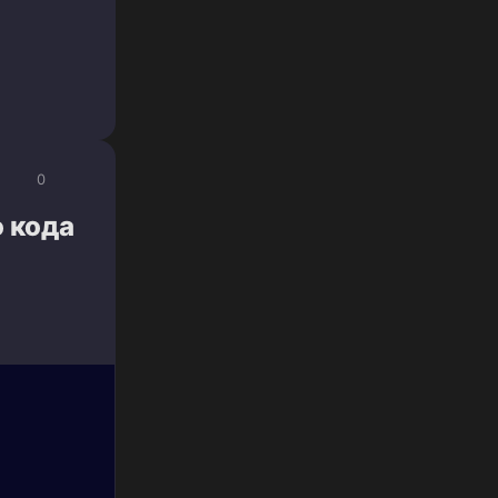
0
 кода