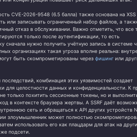
сть CVE-2026-9548 (6.5 балла) также основана на XSS
ать или записывать ограниченный набор файлов, а такж
ичный отказ в обслуживании. Важно отметить, что все 
тируются только после аутентификации, то есть
у сначала нужно получить учётную запись в системе ч
пных организациях такая угроза вполне реальна: внутр
могут быть скомпрометированы через
фишинг
или друг
я последствий, комбинация этих уязвимостей создает
ки для целостности данных и конфиденциальности. К п
не только похитить сессионные токены, но и выполнит
код в контексте браузера жертвы. А SSRF даёт возмож
нутреннюю сеть и обращаться к API других устройств N
рии злоумышленник может полностью скомпрометиров
 затем использовать его как плацдарм для атак на друг
 же подсети.