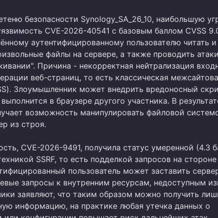
етеню безопасности Synology_SA_26_10, наибольшую уг
уязвимость CVE-2026-40541 с базовым баллом CVSS 9.0
лённому аутентифицированному пользователю читать и
оизвольные файлы на сервере, а также проводить атак
уживании". Причина - некорректная нейтрализация вход
нерации веб-страниц, то есть классическая межсайтов
SS). Злоумышленник может внедрить вредоносный скрип
выполнится в браузере другого участника. В результат
учает возможность манипулировать файловой систем
р из строя.
сть, CVE-2026-9491, получила статус умеренной (4.3 б
техникой SSRF, то есть подделкой запросов на стороне
нтифицированный пользователь может заставить серве
тевые запросы к внутренним ресурсам, недоступным из
чики заявляют, что таким образом можно получить лиш
ную информацию, на практике любая утечка данных о
и или конфигурации повышает риск дальнейших атак.