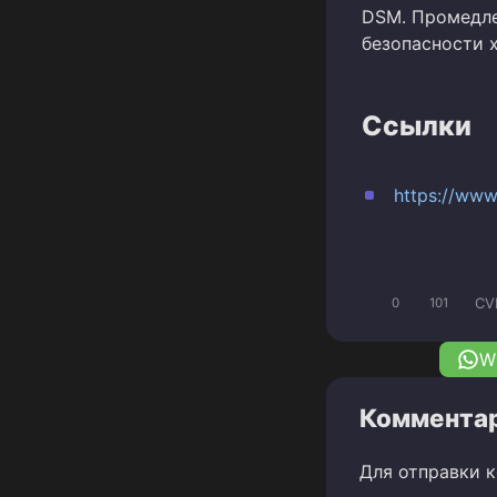
DSM. Промедле
безопасности 
Ссылки
https://www
CV
0
101
W
Комментар
Для отправки 