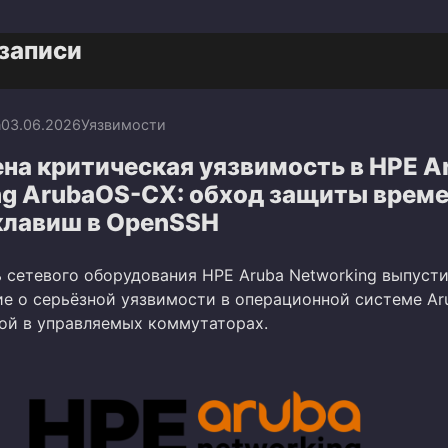
записи
n
03.06.2026
Уязвимости
на критическая уязвимость в HPE A
ng ArubaOS-CX: обход защиты врем
клавиш в OpenSSH
 сетевого оборудования HPE Aruba Networking выпуст
е о серьёзной уязвимости в операционной системе Ar
ой в управляемых коммутаторах.