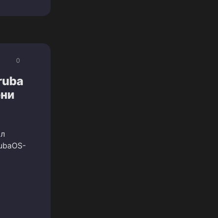
0
ruba
ени
ил
ubaOS-