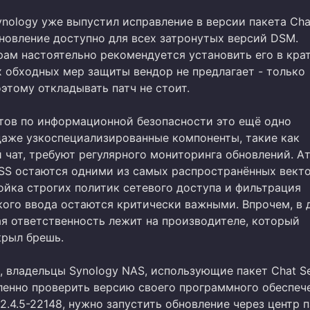
nology уже выпустил исправление в версии пакета Cha
бновление доступно для всех затронутых версий DSM.
ам настоятельно рекомендуется установить его в кра
х обходных мер защиты вендор не предлагает - только
этому откладывать патч не стоит.
тов по информационной безопасности это ещё одно
даже узкоспециализированные компоненты, такие как
 чат, требуют регулярного мониторинга обновлений. А
XSS остаются одними из самых распространённых векто
ойка строгих политик сетевого доступа и фильтрация
кого ввода остаются критически важными. Впрочем, в 
ая ответственность лежит на производителе, который
крыл брешь.
 владельцы Synology NAS, использующие пакет Chat Se
енно проверить версию своего программного обеспече
2.4.5-22148, нужно запустить обновление через центр 