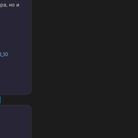
ра, но и
6_10