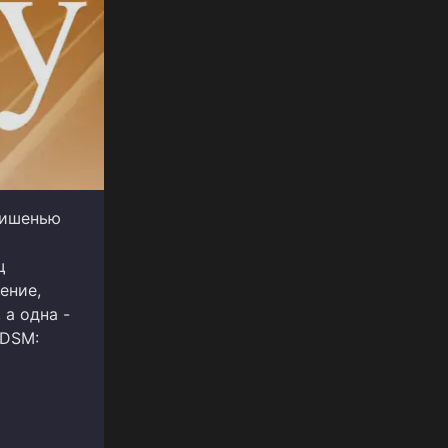
мишенью
щ
ение,
 а одна -
 DSM: