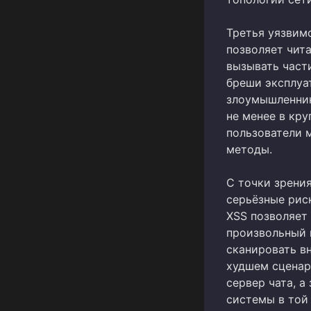
Третья уязвимо
позволяет чит
вызывать част
бреши эксплуа
злоумышленник
не менее в кру
пользователи 
методы.
С точки зрени
серьёзные рис
XSS позволяет 
произвольный 
сканировать в
худшем сцена
сервер чата, а
системы в той