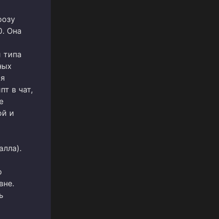
розу
. Она
и типа
ных
ая
т в чат,
е
ой и
алла).
р
вне.
ь