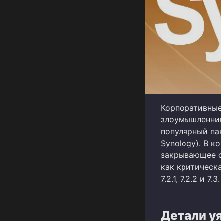
Корпоративные
злоумышленнико
популярный па
Synology). В к
закрывающее ср
как критическ
7.2.1, 7.2.2 и 7.3.
Детали у