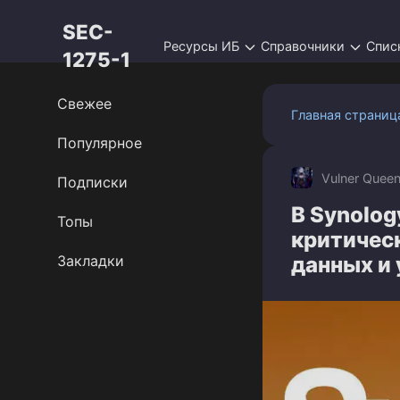
Перейти
SEC-
к
Ресурсы ИБ
Справочники
Спис
контенту
1275-1
Свежее
Главная страниц
Популярное
Vulner Quee
Подписки
В Synolog
Топы
критическ
Закладки
данных и