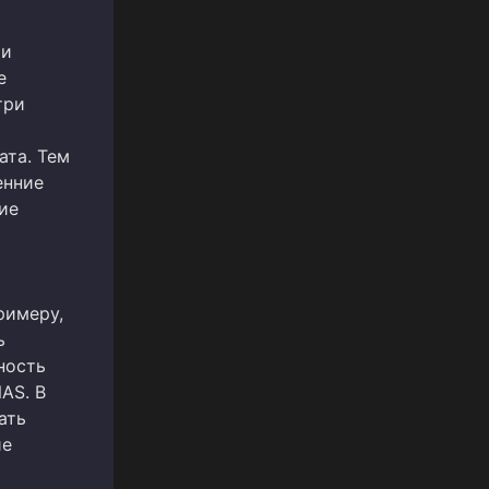
 и
е
три
ата. Тем
енние
ие
римеру,
ь
ность
AS. В
ать
ие