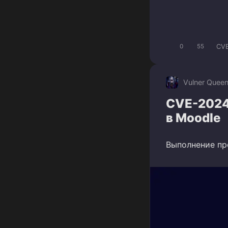
CV
0
55
Vulner Quee
CVE-2024
в Moodle
Выполнение пр