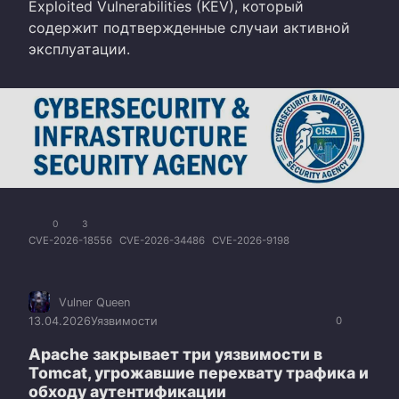
Exploited Vulnerabilities (KEV), который
содержит подтвержденные случаи активной
эксплуатации.
0
3
CVE-2026-18556
CVE-2026-34486
CVE-2026-9198
Vulner Queen
13.04.2026
Уязвимости
0
Apache закрывает три уязвимости в
Tomcat, угрожавшие перехвату трафика и
обходу аутентификации