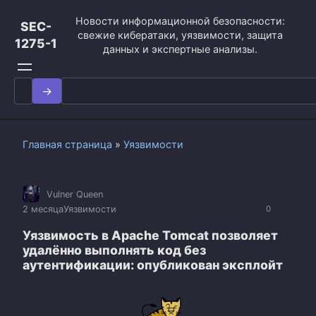
Перейти
Новости информационной безопасности:
к
SEC-
свежие кибератаки, уязвимости, защита
контенту
1275-1
данных и экспертные анализы.
Search
for:
Главная страница
»
Уязвимости
Vulner Queen
2 месяца
Уязвимости
0
Уязвимость в Apache Tomcat позволяет
удалённо выполнять код без
аутентификации: опубликован эксплойт