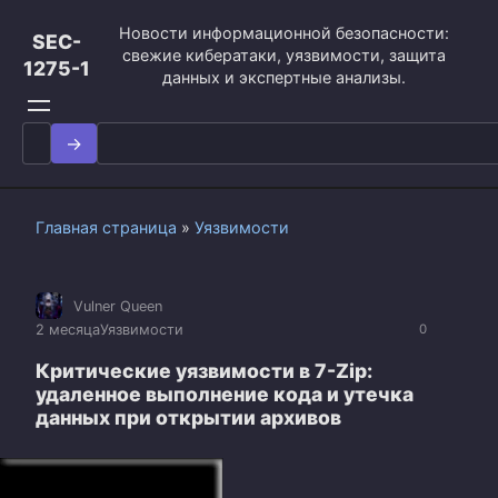
Перейти
Новости информационной безопасности:
к
SEC-
свежие кибератаки, уязвимости, защита
контенту
1275-1
данных и экспертные анализы.
Search
for:
Главная страница
»
Уязвимости
Vulner Queen
2 месяца
Уязвимости
0
Критические уязвимости в 7-Zip:
удаленное выполнение кода и утечка
данных при открытии архивов