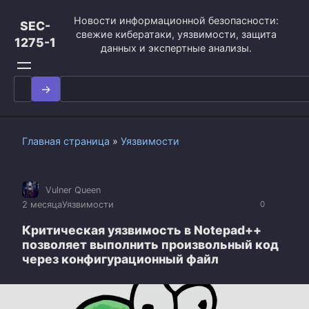
Перейти
Новости информационной безопасности:
к
SEC-
свежие кибератаки, уязвимости, защита
контенту
1275-1
данных и экспертные анализы.
Search
for:
Главная страница
»
Уязвимости
Vulner Queen
2 месяца
Уязвимости
0
Критическая уязвимость в Notepad++
позволяет выполнить произвольный код
через конфигурационный файл