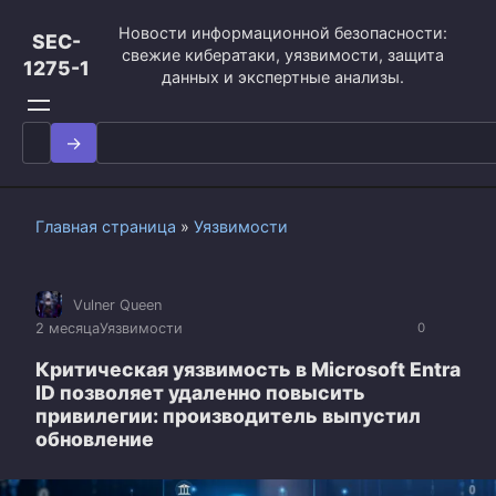
Перейти
Новости информационной безопасности:
к
SEC-
свежие кибератаки, уязвимости, защита
контенту
1275-1
данных и экспертные анализы.
Search
for:
Главная страница
»
Уязвимости
Vulner Queen
2 месяца
Уязвимости
0
Критическая уязвимость в Microsoft Entra
ID позволяет удаленно повысить
привилегии: производитель выпустил
обновление