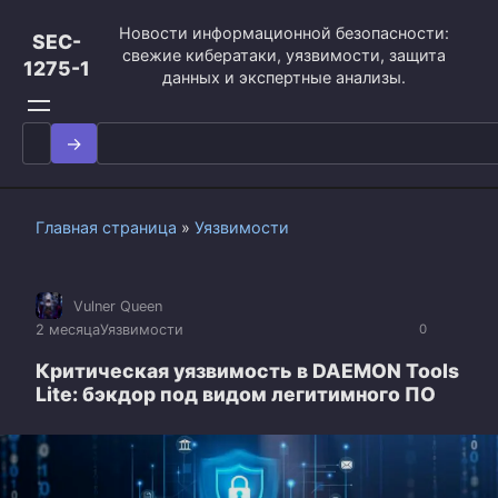
Перейти
Новости информационной безопасности:
к
SEC-
свежие кибератаки, уязвимости, защита
контенту
1275-1
данных и экспертные анализы.
Search
for:
Главная страница
»
Уязвимости
Vulner Queen
2 месяца
Уязвимости
0
Критическая уязвимость в DAEMON Tools
Lite: бэкдор под видом легитимного ПО