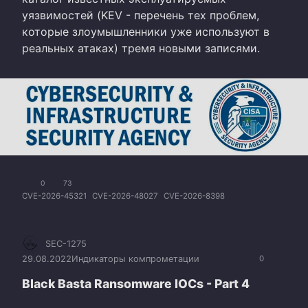
уязвимостей (KEV - перечень тех проблем,
которые злоумышленники уже используют в
реальных атаках) тремя новыми записями.
0
73
CVE-2026-45321
CVE-2026-48027
CVE-2026-8398
SEC-1275
29.08.2022
Индикаторы компрометации
0
Black Basta Ransomware IOCs - Part 4