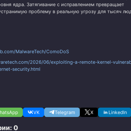
ровня ядра. Затягивание с исправлением превращает
устранимую проблему в реальную угрозу для тысяч лю
thub.com/MalwareTech/ComoDoS
waretech.com/2026/06/exploiting-a-remote-kernel-vulnerabi
rnet-security.html
hatsApp
VK
Telegram
X
LinkedIn
ии: 0