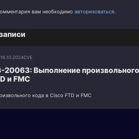
комментария вам необходимо
авторизоваться
.
записи
n
16.10.2024
CVE
-20063: Выполнение произвольного
TD и FMC
оизвольного кода в Cisco FTD и FMC