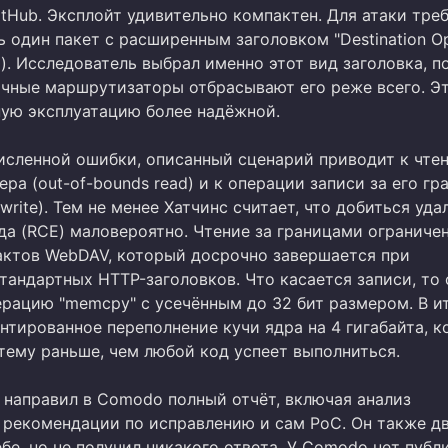
tHub. Эксплойт удивительно компактен. Для атаки тре
 один пакет с расширенным заголовком "Destination Op
). Исследователь выбрал именно этот вид заголовка, п
чные маршрутизаторы отбрасывают его реже всего. Э
ную эксплуатацию более надёжной.
сленной ошибки, описанный сценарий приводит к чте
ра (out-of-bounds read) и к операции записи за его гр
 write). Тем не менее Хатчинс считает, что добиться уда
да (RCE) маловероятно. Чтение за границами ограничен
актов WebDAV, который досрочно завершается при
тандартных HTTP-заголовков. Что касается записи, то 
ерацию "memcpy" с усечённым до 32 бит размером. В и
нтированное переполнение кучи ядра на 4 гигабайта, к
тему раньше, чем любой код успеет выполниться.
 направил в Comodo полный отчёт, включая анализ
 рекомендации по исправлению и сам PoC. Он также 
бе, но не получил никакого ответа. У Comodo нет публ