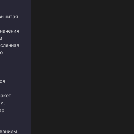
вычитая
значения
м
исленная
ло
ся
у
пакет
и.
эр
званием