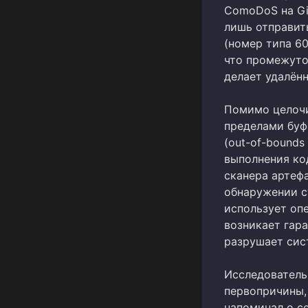
ComoDoS на Gi
лишь отправить
(номер типа 60
что промежуто
делает удалён
Помимо целочи
пределами буфе
(out-of-bounds
выполнения ко
сканера артеф
обнаружении с
использует оп
возникает гара
разрушает сис
Исследователь
первопричины,
напоминал о се