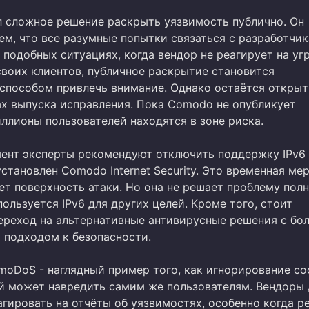
л сложное решение раскрыть уязвимость публично. Он
ем, что все разумные попытки связаться с разработчи
 подобных ситуациях, когда вендор не реагирует на уг
своих клиентов, публичное раскрытие становится
способом привлечь внимание. Однако остаётся откры
ах выпуска исправления. Пока Comodo не опубликует
ллионы пользователей находятся в зоне риска.
ент эксперты рекомендуют отключить поддержку IPv6 
установлен Comodo Internet Security. Это временная мер
ет поверхность атаки. Но она не решает проблему пол
пользуется IPv6 для других целей. Кроме того, стоит
ереход на альтернативные антивирусные решения с бо
 подходом к безопасности.
moDoS - наглядный пример того, как игнорирование с
й может навредить самим же пользователям. Вендоры
гировать на отчёты об уязвимостях, особенно когда р