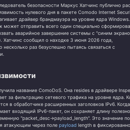
ледователь безопасности Маркус Хатчинс публично ра
звимость нулевого дня в пакете Comodo Internet Securi
агивает драйвер брандмауэра на уровне ядра Windows.
 может отправить всего один специально сформиров
вызвать аварийное завершение системы с "синим экран
. Хатчинс сообщил о находке 3 июня 2026 года,
о несколько раз безуспешно пытаясь связаться с
и.
язвимости
учила название ComoDoS. Она resides в драйвере Inspec
ает за фильтрацию сетевого трафика на уровне ядра. К
тся в обработчике расширенных заголовков IPv6. Когда
мает входящий IPv6-пакет, он сохраняет длину полезн
еменную "packet_desc->payload_length". Это значение п
я атакующим через поле
payload
length в фиксированн