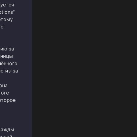
буется
tions"
отому
то
нию за
аницы
лённого
о из-за
она
тоге
оторое
дважды
ичной