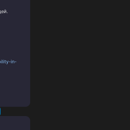
дей.
lity-in-