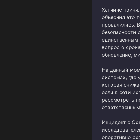
Хатчинс приня
объяснил это т
провалились. В
безопасности 
единственным 
вопрос о срок
обновление, ми
На данный мом
системах, где 
которая снижа
если в сети ис
рассмотреть п
ответственным
Инцидент с Co
исследователе
оперативно реа