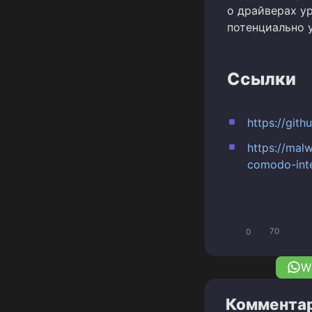
о драйверах у
потенциально 
Ссылки
https://gi
https://mal
comodo-inte
0
70
W
Комментар