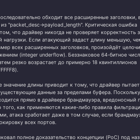
последовательно обходит все расширенные заголовки, 
из "packet_desc->payload_length". Критическая ошибка
том, что драйвер никогда не проверяет корректность 
й нагрузки. Если атакующий задаст длину меньшую, че
мер всех расширенных заголовков, произойдёт целоч
ением (integer underflow). Беззнаковое 64-битное чис
затем резко возрастает до примерно 18 квинтиллионов
FFFF8).
е значение длины приводит к тому, что драйвер пытает
существующие данные за пределами буфера. Поскольк
ходится прямо в драйвере брандмауэра, вредоносный 
о того, как применяются какие-либо правила фильтраци
ми, атака сработает даже в том случае, если брандмау
окировку всех портов.
иковал полное доказательство концепции (PoC) под на