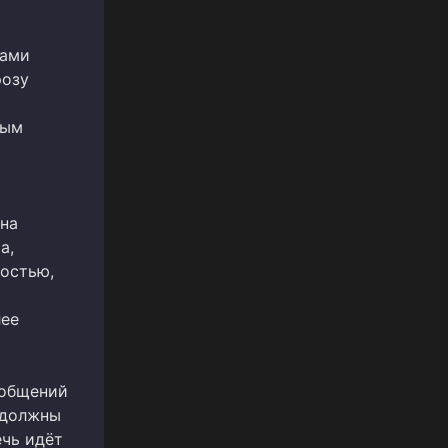
ками
розу
тым
на
а,
ностью,
лее
ообщений
 должны
ечь идёт