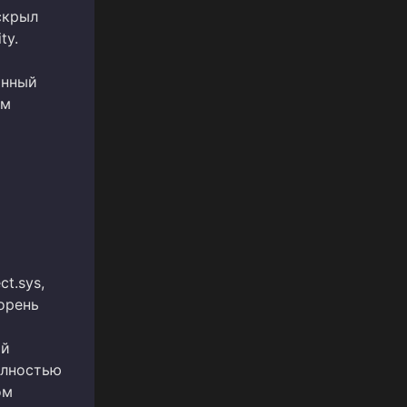
скрыл
ty.
анный
ом
t.sys,
орень
ой
олностью
ом