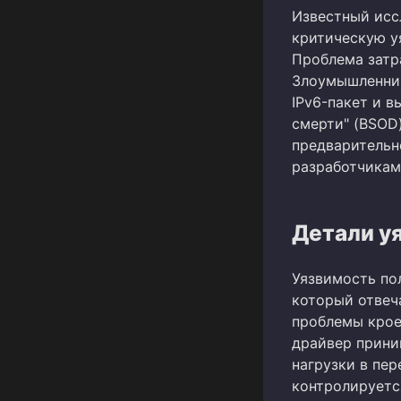
Известный исс
критическую уя
Проблема затр
Злоумышленник
IPv6-пакет и 
смерти" (BSOD)
предварительн
разработчикам
Детали у
Уязвимость пол
который отвеч
проблемы крое
драйвер прини
нагрузки в пер
контролируетс