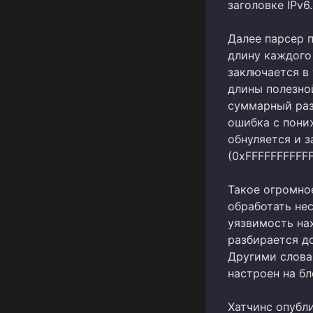
заголовке IPv6.
Далее парсер 
длину каждого 
заключается в 
длины полезно
суммарный раз
ошибка с пониж
обнуляется и 
(0xFFFFFFFFFFF
Такое огромно
обработать не
уязвимость на
разбирается д
Другими слова
настроен на бл
Хатчинс опубл