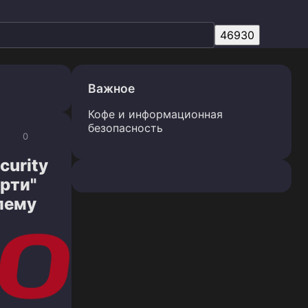
Важное
Кофе и информационная
безопасность
0
curity
рти"
лему