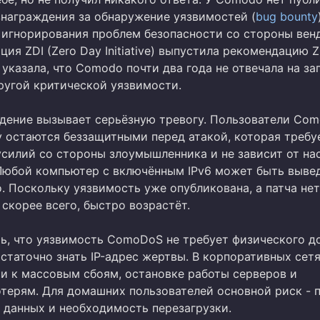
награждения за обнаружение уязвимостей (
bug bounty
 игнорирования проблем безопасности со стороны вен
ция ZDI (Zero Day Initiative) выпустила рекомендацию Z
 указала, что Comodo почти два года не отвечала на за
ругой критической уязвимости.
дение вызывает серьёзную тревогу. Пользователи Co
ity остаются беззащитными перед атакой, которая требу
силий со стороны злоумышленника и не зависит от на
Любой компьютер с включённым IPv6 может быть вывед
. Поскольку уязвимость уже опубликована, а патча нет
 скорее всего, быстро возрастёт.
ь, что уязвимость ComoDoS не требует физического д
статочно знать IP-адрес жертвы. В корпоративных сетя
и к массовым сбоям, остановке работы серверов и
терям. Для домашних пользователей основной риск - 
 данных и необходимость перезагрузки.