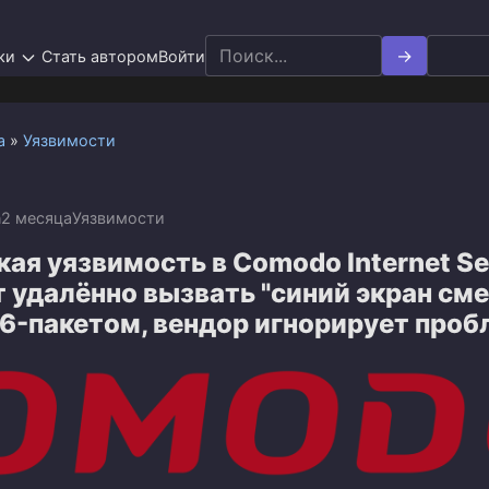
Search
ки
Стать автором
Войти
for:
а
»
Уязвимости
n
2 месяца
Уязвимости
ая уязвимость в Comodo Internet Se
 удалённо вызвать "синий экран сме
6-пакетом, вендор игнорирует проб