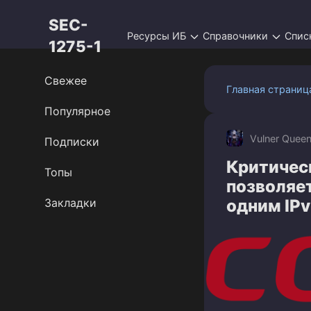
Перейти
SEC-
к
Ресурсы ИБ
Справочники
Спис
контенту
1275-1
Свежее
Главная страниц
Популярное
Vulner Quee
Подписки
Критическ
Топы
позволяет
Закладки
одним IPv