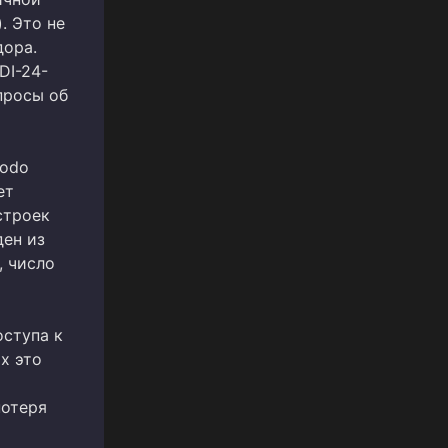
). Это не
дора.
DI-24-
просы об
modo
ет
строек
ен из
, число
оступа к
х это
потеря