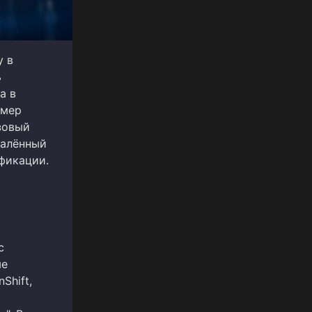
у в
ь
а в
омер
зовый
далённый
фикации.
с
ме
Shift,