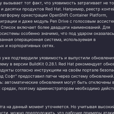
 вызывает тот факт, что уязвимость затрагивает не т
но и десятки продуктов Red Hat. Например, реестр конт
платформу оркестрации OpenShift Container Platform,
играции и даже модуль Pen Drive с голосовым ассисте
. Список включает более двадцати наименований. Для
осистемы особенно значимо, что под ударом оказалас
ванная операционная система, используемая в
ых и корпоративных сетях.
 уже подтвердили уязвимость и выпустили обновления
ему в версии BuildKit 0.28.1. Red Hat рекомендует обно
одукты согласно инструкциям на своём портале безопа
ед Софт" предоставил патчи через систему обновлений
ь: автоматические обновления могут быть отключены 
 средах, поэтому администраторам необходимо дейст
йта на данный момент уточняется. Но учитывая высоки
ости, можно предположить, что рабочие примеры атак