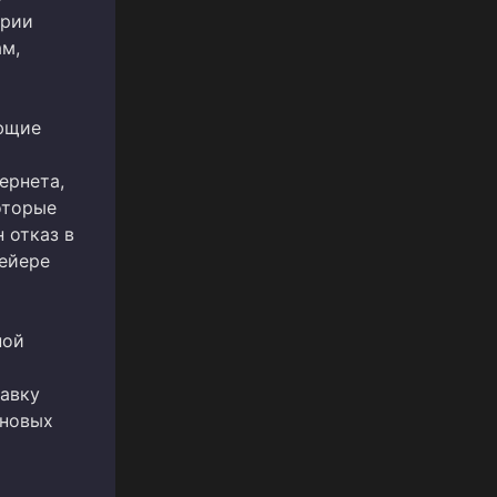
ории
ам,
ующие
ернета,
оторые
 отказ в
вейере
ной
тавку
 новых