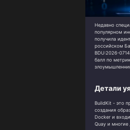
Недавно специ
популярном инс
получила иден
российском Ба
BDU:2026-0714
балл по метрик
злоумышленник
Детали у
BuildKit - это
создания обра
Docker и входи
Quay и многие