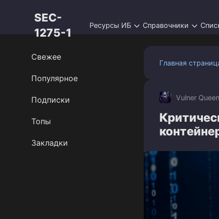
Перейти
SEC-
к
Ресурсы ИБ
Справочники
Спис
контенту
1275-1
Свежее
Главная страниц
Популярное
Vulner Quee
Подписки
Критическ
Топы
контейне
Закладки