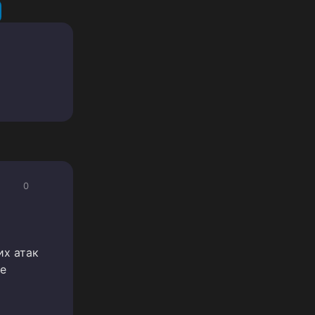
0
их атак
ке