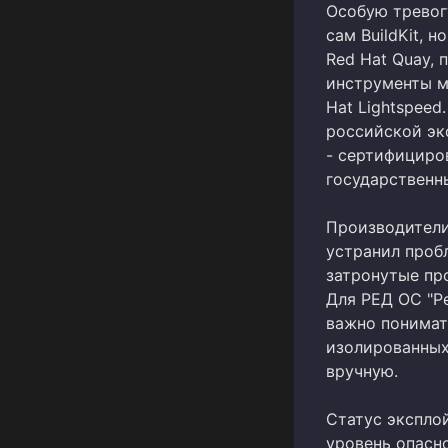
Особую тревогу
сам BuildKit, 
Red Hat Quay, 
инструменты м
Hat Lightspeed
российской эк
- сертифициро
государственн
Производители
устранил пробл
затронутые пр
Для РЕД ОС "Р
важно понимат
изолированных
вручную.
Статус экспло
уровень опасн