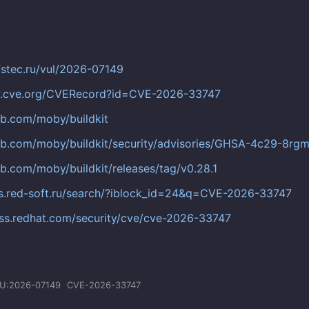
.fstec.ru/vul/2026-07149
w.cve.org/CVERecord?id=CVE-2026-33747
hub.com/moby/buildkit
hub.com/moby/buildkit/security/advisories/GHSA-4c29-8rgm-
ub.com/moby/buildkit/releases/tag/v0.28.1
os.red-soft.ru/search/?iblock_id=24&q=CVE-2026-33747
ess.redhat.com/security/cve/cve-2026-33747
U:2026-07149
CVE-2026-33747