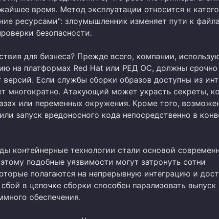
ижайшее время. Метод эксплуатации относится к катег
ние ресурсами": злоумышленник изменяет пути к файл
проверки безопасности.
ствия для бизнеса? Прежде всего, компании, использ
ию на платформах Red Hat или РЕД ОС, должны срочно
т версий. Если службы сборки образов доступны из инт
ет многократно. Атакующий может украсть секреты, к
разах или переменных окружения. Кроме того, возможен
или запуск вредоносного кода непосредственно в кон
оды контейнерные технологии стали основой современ
оэтому подобные уязвимости могут затронуть сотни
которые полагаются на непрерывную интеграцию и дос
 сбой в цепочке сборки способен парализовать выпуск
ммного обеспечения.