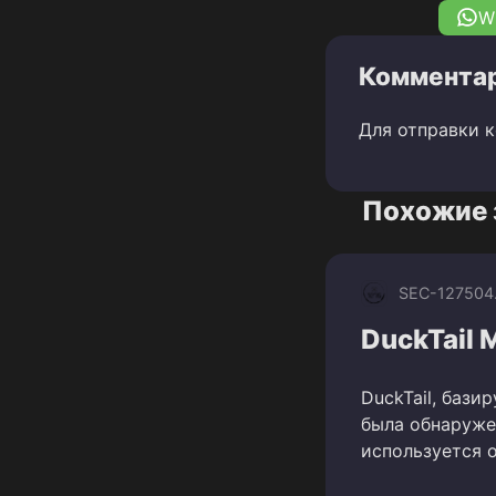
W
Комментар
Для отправки 
Похожие 
SEC-1275
04
DuckTail M
DuckTail, бази
была обнаружен
используется о