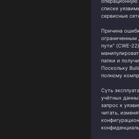
операционную с
списке уязвим
сервисные сет
Причина ошибк
ограниченным 
пути" (CWE-22
манипулироват
папки и получ
Поскольку Buil
полному компр
Суть эксплуат
учётных данны
запрос к уязви
читать, изменя
конфигурацион
конфиденциал