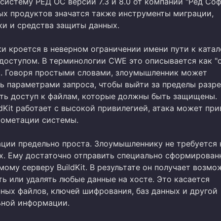
истему РЕД ОС версий 7.3 и 8.0 от компании "Ред Софт
ых продуктов значатся также инструменты миграции,
ки и средства защиты данных.
и кроется в неверном ограничении имени пути к катал
доступом. В терминологии CWE это описывается как "
). Говоря простыми словами, злоумышленник может
ь параметрами запроса, чтобы выйти за пределы разр
ить доступ к файлам, которые должны быть защищены.
dKit работает с высокой привилегией, атака может при
ометации системы.
ации предельно проста. Злоумышленнику не требуется 
х. Ему достаточно отправить специально сформирован
мому серверу BuildKit. В результате он получает возмо
ть или удалять любые данные на хосте. Это касается
ных файлов, ключей шифрования, баз данных и другой
ьной информации.