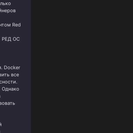
олько
ейнеров
нтом Red
ь РЕД ОС
. Docker
вить все
сности.
. Однако
в
вовать
й
и