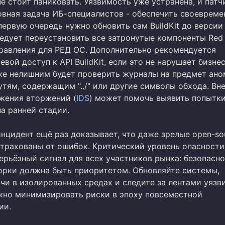
не стоит паниковать. Уязвимость уже устранена, и патч
овная задача ИБ-специалистов - обеспечить своевреме
первую очередь нужно обновить сам BuildKit до версии 0
ледует переустановить все затронутые компоненты Red 
равления для РЕД ОС. Дополнительно рекомендуется
евой доступ к API BuildKit, если это не нарушает бизнес
же нелишним будет проверить журналы на предмет ан
утям, содержащим "../" или другие символы обхода. Вн
жения вторжений (
IDS
) может помочь выявить попытк
а ранней стадии.
инцидент ещё раз доказывает, что даже зрелые open-so
страхованы от ошибок. Критический уровень опасности
ерьёзный сигнал для всех участников рынка: безопасн
орки должна быть приоритетом. Обновляйте системы,
чи в изолированных средах и следите за лентами уязв
жно минимизировать риски в эпоху повсеместной
ии.