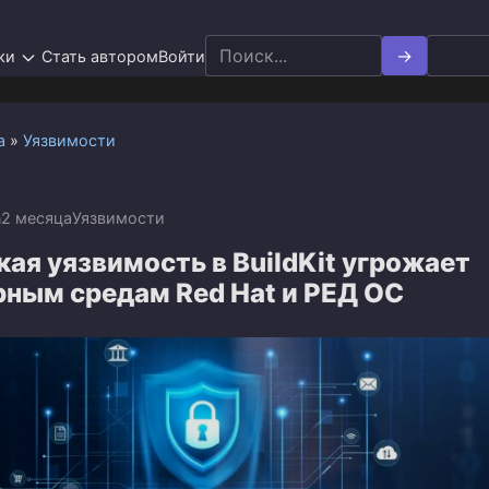
Search
ки
Стать автором
Войти
for:
а
»
Уязвимости
n
2 месяца
Уязвимости
ая уязвимость в BuildKit угрожает
рным средам Red Hat и РЕД ОС