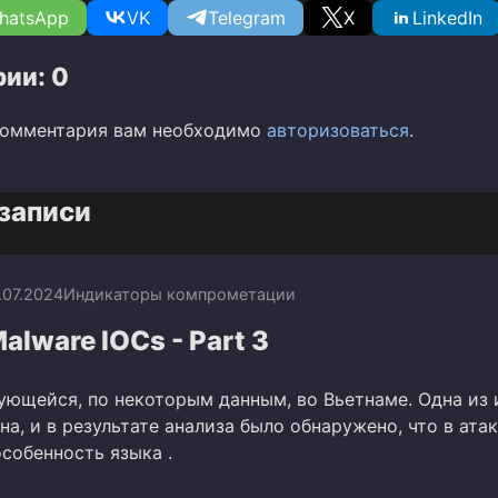
hatsApp
VK
Telegram
X
LinkedIn
ии: 0
комментария вам необходимо
авторизоваться
.
записи
.07.2024
Индикаторы компрометации
alware IOCs - Part 3
рующейся, по некоторым данным, во Вьетнаме. Одна из 
а, и в результате анализа было обнаружено, что в ата
собенность языка .