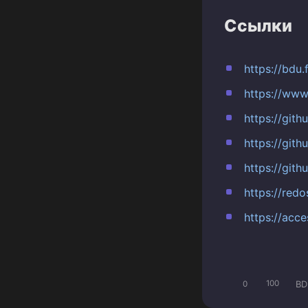
Ссылки
https://bdu
https://ww
https://git
https://git
https://gith
https://red
https://acc
BD
0
100