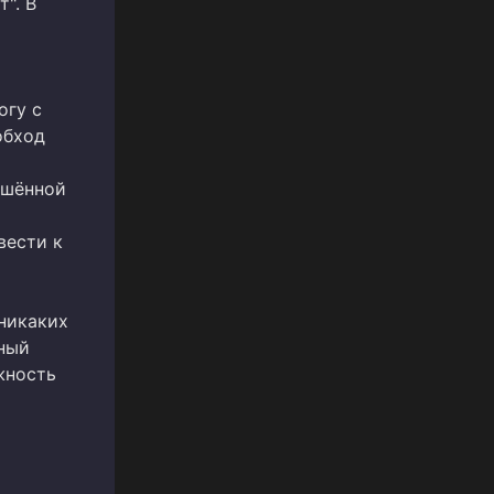
". В
огу с
обход
ешённой
вести к
никаких
ный
жность