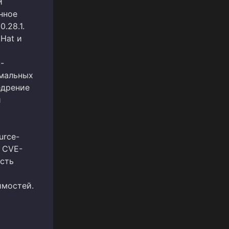
и
нное
.28.1.
Hat и
-
омальных
едрение
и
urce-
 CVE-
ость
имостей.