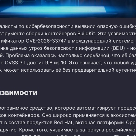
алисты по кибербезопасности выявили опасную ошибк
трументе сборки контейнеров BuildKit. Эта уязвимост
тификатор CVE-2026-33747 в международной системе, 
нке данных угроз безопасности информации (BDU) - н
9. Проблема оказалась настолько серьёзной, что её ба
е CVSS 3.1 достиг 9,8 из 10. Это означает, что любой у
 может использовать её без предварительной аутенти
язвимости
 программное средство, которое автоматизирует процес
зов контейнеров. Оно широко применяется в экосисте
т в состав продуктов Red Hat, включая платформы Open
 другие. Кроме того, уязвимость затронула российскую