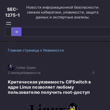
Перейти
Новости информационной безопасности:
к
SEC-
свежие кибератаки, уязвимости, защита
контенту
1275-1
данных и экспертные анализы.
Search
for:
Главная страница
»
Уязвимости
Vulner Queen
2 месяца
Уязвимости
0
Критическая уязвимость CIFSwitch в
ядре Linux позволяет любому
пользователю получить root-доступ