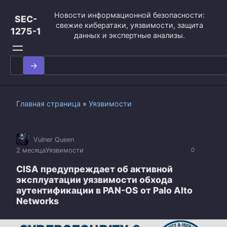
Перейти
Новости информационной безопасности:
к
SEC-
свежие кибератаки, уязвимости, защита
контенту
1275-1
данных и экспертные анализы.
Search
for:
Главная страница
»
Уязвимости
Vulner Queen
2 месяца
Уязвимости
0
CISA предупреждает об активной
эксплуатации уязвимости обхода
аутентификации в PAN-OS от Palo Alto
Networks