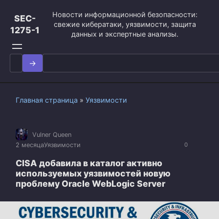
Перейти
Новости информационной безопасности:
к
SEC-
свежие кибератаки, уязвимости, защита
контенту
1275-1
данных и экспертные анализы.
Search
for:
Главная страница
»
Уязвимости
Vulner Queen
2 месяца
Уязвимости
0
CISA добавила в каталог активно
используемых уязвимостей новую
проблему Oracle WebLogic Server