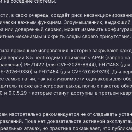
и на соседние системы.
сти, в свою очередь, создаёт риск несанкционированн
тически важным функциям. Злоумышленник, выдающий 
а или доверенный сервис, может изменить конфигура
итные механизмы и скрыть следы своего присутствия.
тила временные исправления, которые закрывают кажд
Для версии 8.5 необходимо применить APAR (запрос на
равление) PH71422 (для CVE-2026-8644), PH71453 (для
E-2026-9330) и PH71454 (для CVE-2026-9319). Для вер
же самые патчи, так как уязвимости одинаковы для обе
одитель также анонсировал выход полных пакетов обно
.30 и 9.0.5.29 - которые станут доступны в третьем квар
ам настоятельно рекомендуется не откладывать уста
равлений. Пока нет доказательств активной эксплуата
реальных атаках, но практика показывает, что публика