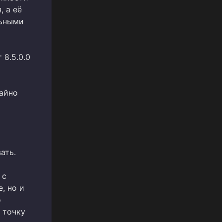
, а её
льными
 8.5.0.0
айно
ать.
 с
, но и
о
 точку