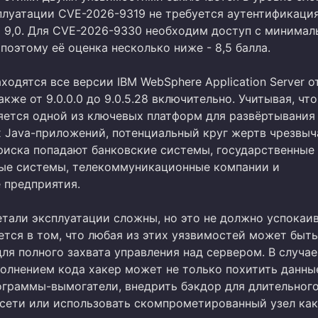
плуатации CVE-2026-9319 не требуется аутентификация
т 9,0. Для CVE-2026-9330 необходим доступ с минима
поэтому её оценка несколько ниже - 8,5 балла.
ходятся все версии IBM WebSphere Application Server от
также от 9.0.0.0 до 9.0.5.28 включительно. Учитывая, что
яется одной из ключевых платформ для развёртывания
 Java-приложений, потенциальный круг жертв чрезвыч
 риска попадают банковские системы, государственные
е системы, телекоммуникационные компании и
 предприятия.
етали эксплуатации сложны, но это не должно успокаив
ется в том, что любая из этих уязвимостей может быть
ля полного захвата управления над сервером. В случае
олнением кода хакер может не только похитить данные
ограммы-вымогатели, внедрить бэкдор для длительног
 сети или использовать скомпрометированный узел как