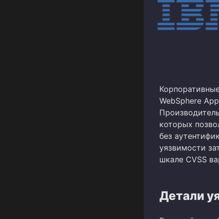
Корпоративные
WebSphere Appl
Производитель
которых позво
без аутентифи
уязвимости зат
шкале CVSS вар
Детали у