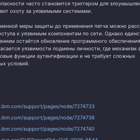
опасности часто становится триггером для злоумышле
ают охоту за уязвимыми системами.
еменной меры защиты до применения патча можно рас
оступа к уязвимым компонентам по сети. Однако един
нием остаётся обновление программного обеспечения
касается уязвимости подмены личности, где механизм 
зовые функции аутентификации и не требует сложных
ых условий.
w.ibm.com/support/pages/node/7274733
w.ibm.com/support/pages/node/7274738
w.ibm.com/support/pages/node/7274740
w.cve.org/CVERecord?id=CVE-2026-8644