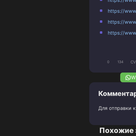
https://ww
https://ww
https://ww
CV
0
134
W
Комментар
Для отправки 
Похожие 