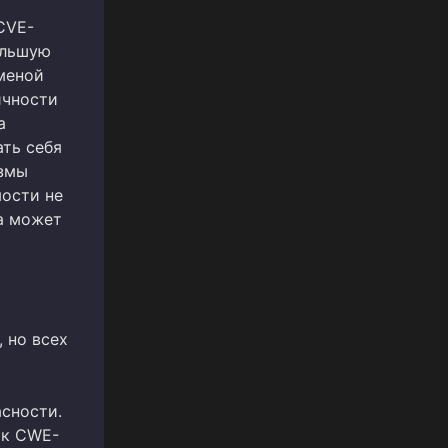
CVE-
ольшую
меной
ичности
а
ть себя
измы
мости не
а может
о
 но всех
асности.
ак CWE-