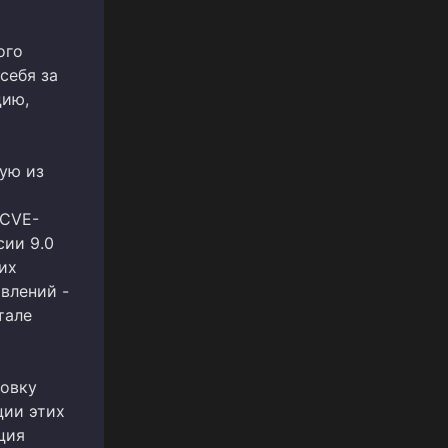
ого
себя за
цию,
ую из
 CVE-
сии 9.0
их
влений -
тале
новку
ции этих
ция