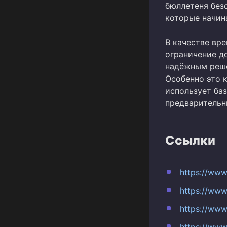
бюллетеня без
которые начин
В качестве вр
ограничение д
надёжным реше
Особенно это 
использует ба
предварительн
Ссылки
https://ww
https://ww
https://ww
https://ww