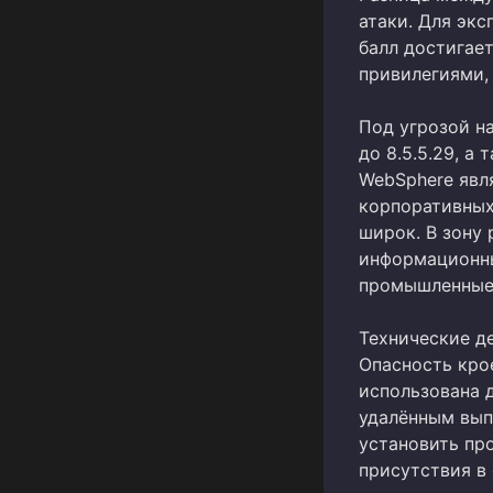
атаки. Для экс
балл достигае
привилегиями, 
Под угрозой на
до 8.5.5.29, а 
WebSphere явл
корпоративных
широк. В зону
информационны
промышленные
Технические д
Опасность кро
использована д
удалённым вып
установить пр
присутствия в