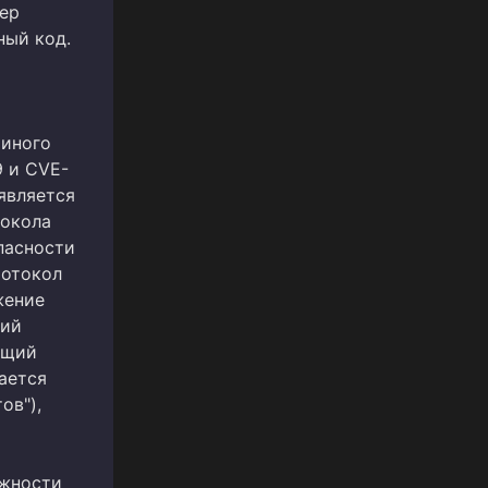
кер
ный код.
 иного
9 и CVE-
является
токола
пасности
ротокол
жение
щий
ащий
ается
ов"),
ожности