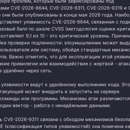
аборе проблем, которые были зафиксированы под
ами CVE-2026-8644, CVE-2026-9311, CVE-2026-9319 и 
е они были опубликованы в конце мая 2026 года. Наиб
дставляет уязвимость CVE-2026-8644, связанная с под
базовый балл по шкале CVSS (методология оценки крит
оставляет 9,1 из 10 - это критический уровень. Причин
бке проверки подлинности: злоумышленник может выда
 пользователя или систему, обойдя стандартные механ
па. Важно отметить, что для эксплуатации этой уязви
акие привилегии или взаимодействие с жертвой - атак
 удалённо через сеть.
 уязвимости ведут к удалённому выполнению кода. Эт
 атакующий может внедрить и запустить на сервере
команды или программы. Механизмы атак различаются,
 один вектор - работа с ненадёжными данными.
ть CVE-2026-9311 связана с обходом механизмов безоп
E (классификация типов уязвимостей) она помечена к