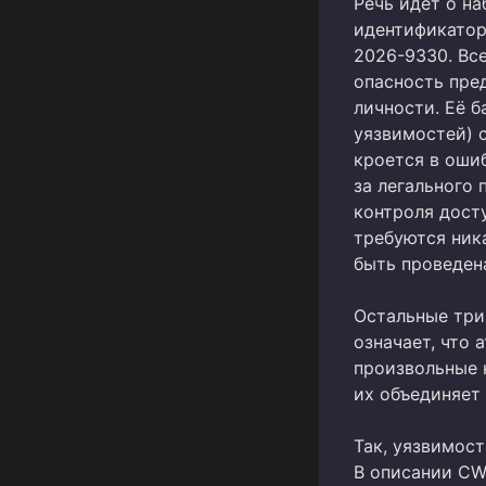
Речь идёт о н
идентификатор
2026-9330. Вс
опасность пре
личности. Её 
уязвимостей) с
кроется в оши
за легального
контроля досту
требуются ник
быть проведена
Остальные три
означает, что
произвольные 
их объединяет
Так, уязвимос
В описании CW