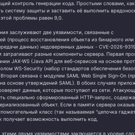
ащий контроль генерации кода. Простыми словами, ха
ь систему защиты и заставить её выполнить вредонос
этой проблемы равен 9,0.
ния заслуживают две уязвимости, связанные с
ей (процесс восстановления объекта из бинарного или
ередачи данных) недоверенных данных - CVE-2026-931
и затрагивают разные компоненты сервера. Первая про
нии JAX-WS (Java API для веб-сервисов на основе про
колом WS-Security (набор стандартов обеспечения безо
 Вторая связана с модулем SAML Web Single Sign-On (п
 на основе утверждений SAML). В обоих случаях прило
роверяет данные, которые поступают из сети. Атакую
ть специально сформированный HTTP-запрос, содерж
ериализованный объект. Если в памяти сервера оказыв
помогательный класс (так называемая "цепочка гаджет
 получает возможность выполнить код.
 этими двумя уязвимостями заключается в уровне сл