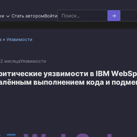
Search
ки
Стать автором
Войти
for:
а
»
Уязвимости
n
2 месяца
Уязвимости
ритические уязвимости в IBM WebSp
далённым выполнением кода и подме