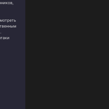
нников,
смотреть
ственным
.
атаки