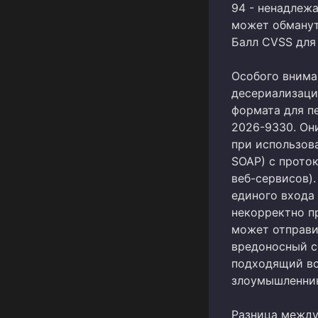
94 - ненадлеж
может обманут
Балл CVSS для 
Особого внима
десериализаци
формата для п
2026-9330. Он
при использова
SOAP) с прото
веб-сервисов).
единого входа
некорректно п
может отправи
вредоносный с
подходящий вс
злоумышленник
Разница между