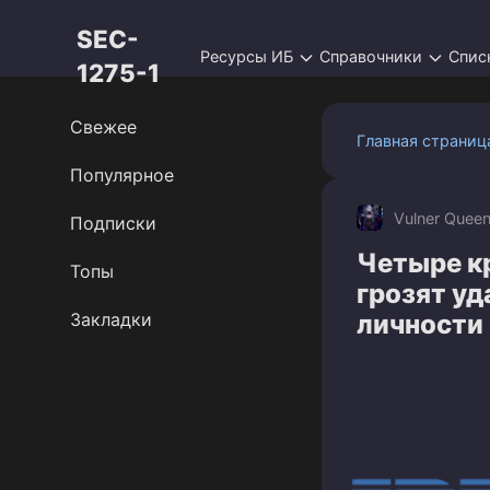
Перейти
SEC-
к
Ресурсы ИБ
Справочники
Спис
контенту
1275-1
Свежее
Главная страниц
Популярное
Vulner Quee
Подписки
Четыре к
Топы
грозят у
Закладки
личности