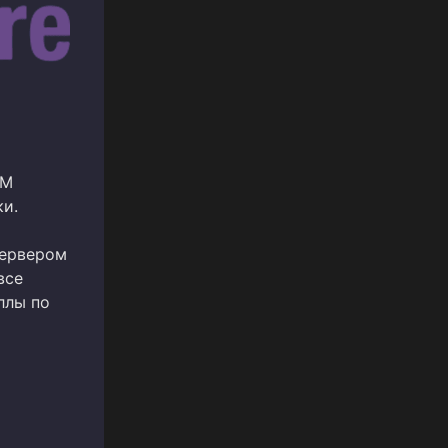
BM
ки.
сервером
все
ллы по