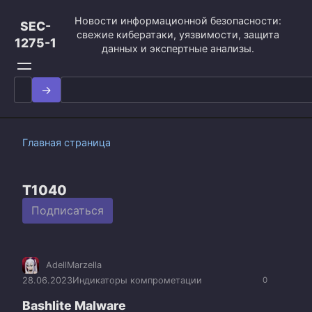
Перейти
Новости информационной безопасности:
к
SEC-
свежие кибератаки, уязвимости, защита
контенту
1275-1
данных и экспертные анализы.
Search
for:
Главная страница
T1040
Подписаться
AdellMarzella
28.06.2023
Индикаторы компрометации
0
Bashlite Malware