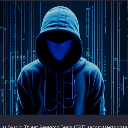
из Sysdig Threat Research Team (TRT) задокументиров