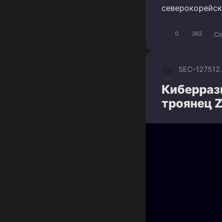
северокорейск
Co
0
362
SEC-1275
12
Киберраз
троянец Z