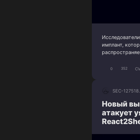
Исследователи
имплант, котор
распространяе
CV
0
352
SEC-1275
18
Новый вы
атакует 
React2She