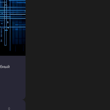
обный
0