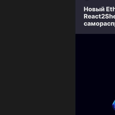
Новый Et
React2She
саморасп