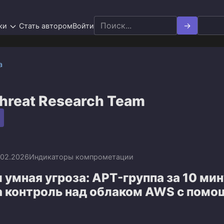
Search
ки
Стать автором
Войти
for:
а
Threat Research Team
.02.2026
Индикаторы компрометации
 умная угроза: APT-группа за 10 ми
а контроль над облаком AWS с пом