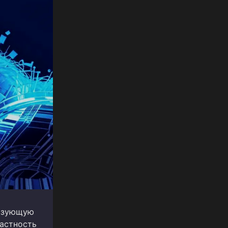
льзующую
частность