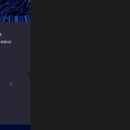
й
тивно
0