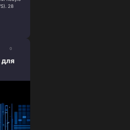
S). 28
0
 для