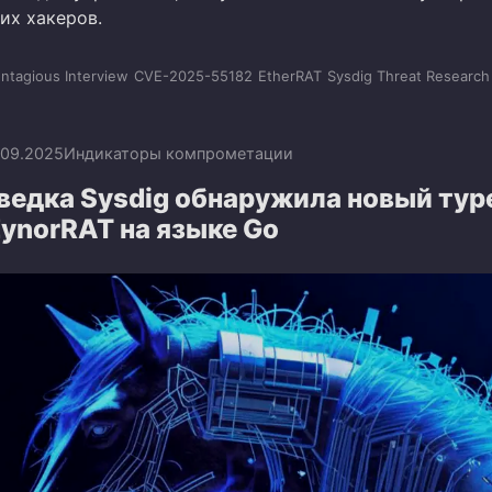
их хакеров.
ntagious Interview
CVE-2025-55182
EtherRAT
Sysdig Threat Researc
.09.2025
Индикаторы компрометации
ведка Sysdig обнаружила новый тур
ynorRAT на языке Go