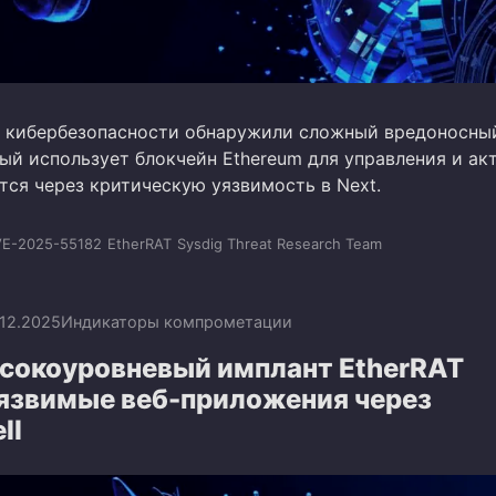
 кибербезопасности обнаружили сложный вредоносны
ый использует блокчейн Ethereum для управления и ак
тся через критическую уязвимость в Next.
E-2025-55182
EtherRAT
Sysdig Threat Research Team
.12.2025
Индикаторы компрометации
сокоуровневый имплант EtherRAT
уязвимые веб-приложения через
ll