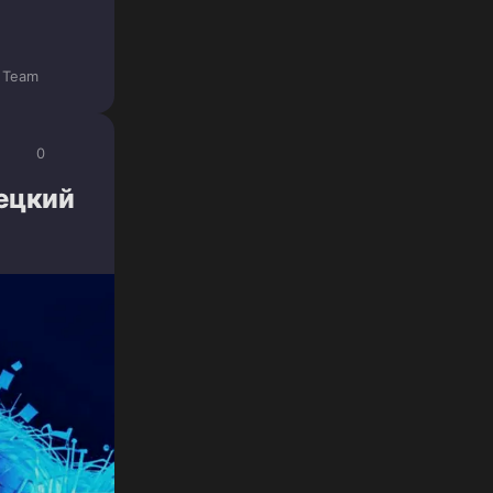
h Team
0
ецкий