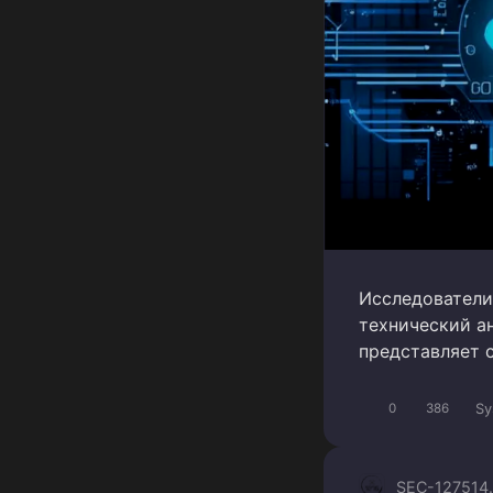
Исследователи
технический а
представляет с
Sy
0
386
SEC-1275
14