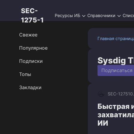
Перейти
SEC-
к
Ресурсы ИБ
Справочники
Спис
контенту
1275-1
Свежее
Главная страниц
Популярное
Sysdig 
Подписки
Подписаться
Топы
Закладки
SEC-1275
10
Быстрая и
захватил
ИИ