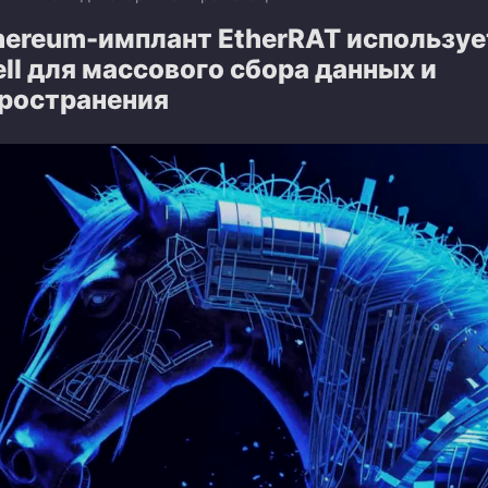
hereum-имплант EtherRAT используе
ll для массового сбора данных и
ространения