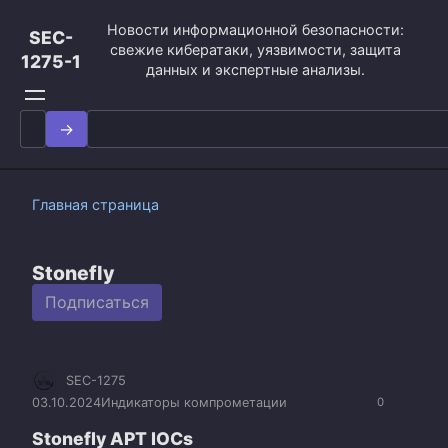
Перейти
Новости информационной безопасности:
к
SEC-
свежие кибератаки, уязвимости, защита
контенту
1275-1
данных и экспертные анализы.
Search
for:
Главная страница
Stonefly
Подписаться
SEC-1275
03.10.2024
Индикаторы компрометации
0
Stonefly APT IOCs