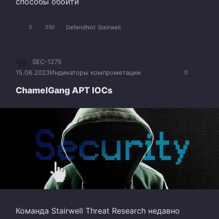
способы обойти
DefendNot
Stairwell
0
350
SEC-1275
15.06.2023
Индикаторы компрометации
0
ChamelGang APT IOCs
Команда Stairwell Threat Research недавно