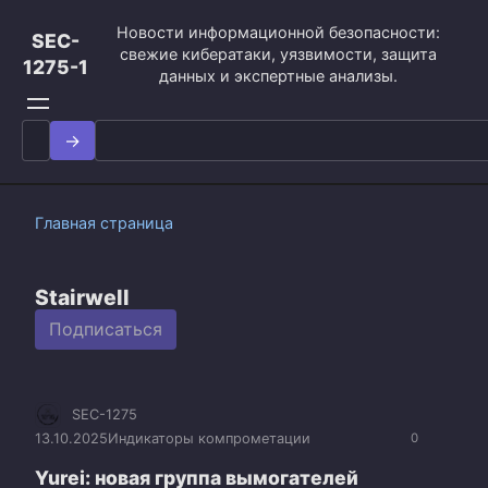
Перейти
Новости информационной безопасности:
к
SEC-
свежие кибератаки, уязвимости, защита
контенту
1275-1
данных и экспертные анализы.
Search
for:
Главная страница
Stairwell
Подписаться
SEC-1275
13.10.2025
Индикаторы компрометации
0
Yurei: новая группа вымогателей