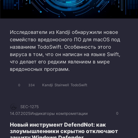
Исследователи из Kandji обнаружили новое
семейство вредоносного ПО для macOS под
названием TodoSwift. Особенность этого
вируса в том, что он написан на языке Swift,
что делает его редким явлением в мире
вредоносных программ.
Kandji
Stairwell
TodoSwift
0
334
SEC-1275
14.07.2025
Индикаторы компрометации
0
Новый инструмент DefendNot: как
злоумышленники скрытно отключают
защиту Windows Defender