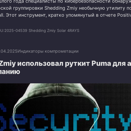
шлого года специалисты по кибербезопасности обнару
рской группировки Shedding Zmiy необычную утилиту п
all. Этот инструмент, кратко упомянутый в отчете Positi
U:2025-04539
Shedding Zmiy
Solar 4RAYS
.04.2025
Индикаторы компрометации
Zmiy использовал руткит Puma для 
мпанию