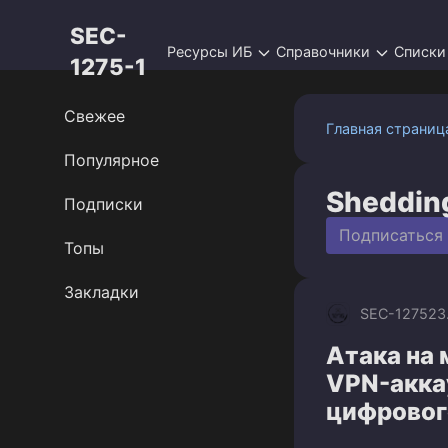
Перейти
SEC-
к
Ресурсы ИБ
Справочники
Списки
контенту
1275-1
Свежее
Главная страниц
Популярное
Sheddin
Подписки
Подписаться
Топы
Закладки
SEC-1275
23
Атака на
VPN-акка
цифровог