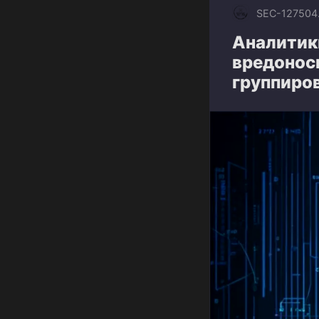
SEC-1275
04
Аналитик
вредонос
группиров