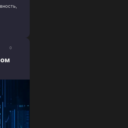
вность,
0
лом