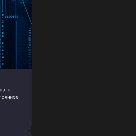
овать
тоянное