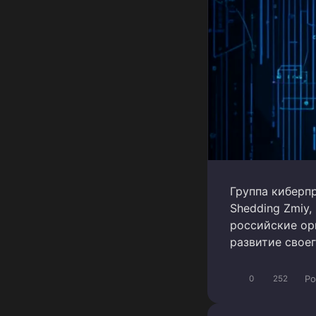
Группа киберп
Shedding Zmiy,
российские ор
развитие свое
Po
0
252