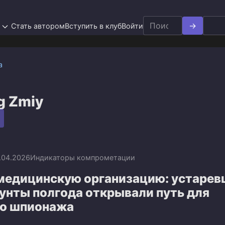
Search
Стать автором
Вступить в клуб
Войти
for:
а
g Zmiy
.04.2026
Индикаторы компрометации
 медицинскую организацию: устаре
унты полгода открывали путь для
о шпионажа