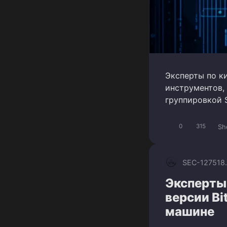
Эксперты по к
инструментов,
группировкой S
Sh
0
315
SEC-1275
18
Эксперты
версии Bi
машине