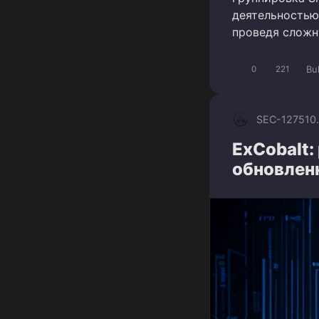
деятельностью
проведя сложн
Bu
0
221
SEC-1275
10
ExCobalt:
обновлен