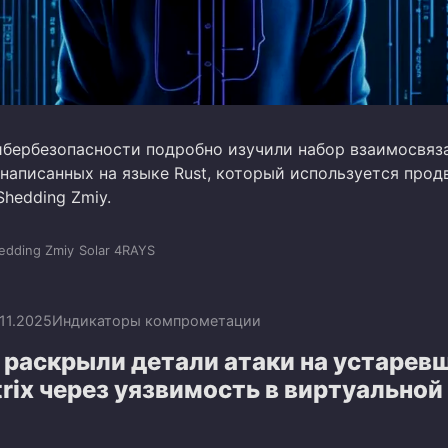
ибербезопасности подробно изучили набор взаимосвяз
 написанных на языке Rust, который используется прод
hedding Zmiy.
edding Zmiy
Solar 4RAYS
.11.2025
Индикаторы компрометации
 раскрыли детали атаки на устарев
trix через уязвимость в виртуальной