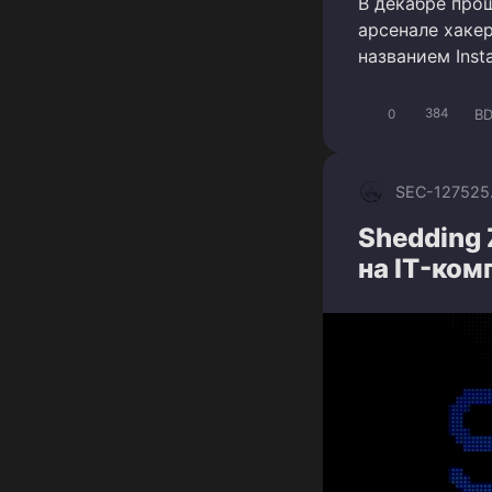
В декабре про
арсенале хаке
названием Inst
BD
0
384
SEC-1275
25
Shedding 
на IT-ко