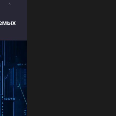
0
уемых