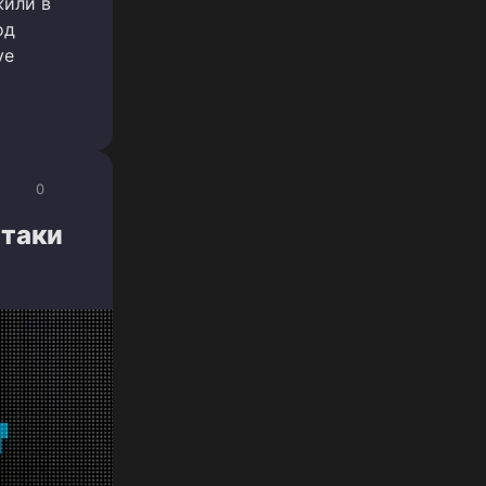
жили в
од
ve
0
атаки