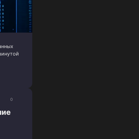
анных
винутой
0
шие