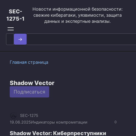
Перейти
Новости информационной безопасности:
к
SEC-
свежие кибератаки, уязвимости, защита
контенту
1275-1
данных и экспертные анализы.
Search
for:
Главная страница
Shadow Vector
Подписаться
SEC-1275
19.06.2025
Индикаторы компрометации
0
Shadow Vector: Киберпреступники