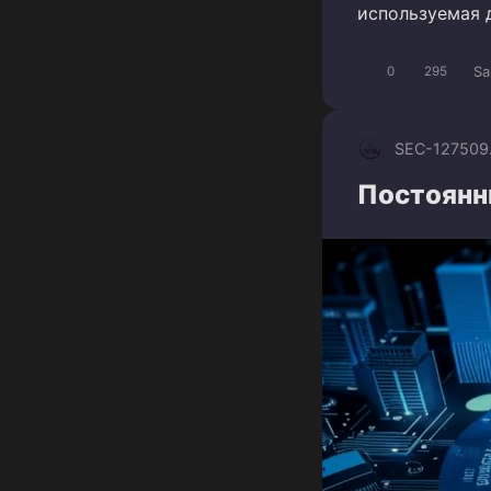
используемая 
Sa
0
295
SEC-1275
09
Постоянн