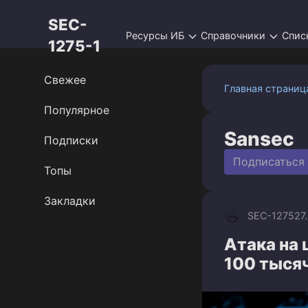
Перейти
SEC-
к
Ресурсы ИБ
Справочники
Спис
контенту
1275-1
Свежее
Главная страниц
Популярное
Sansec
Подписки
Подписаться
Топы
Закладки
SEC-1275
27
Атака на 
100 тыся