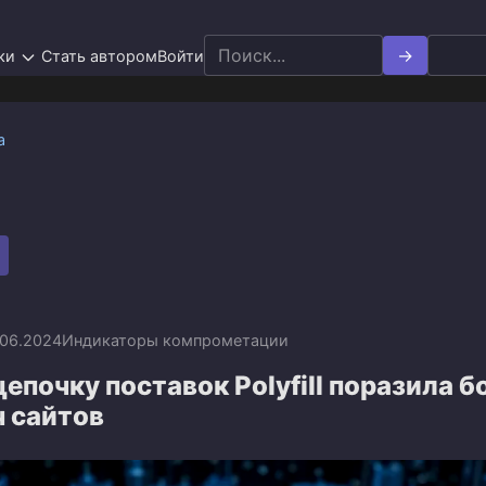
Search
ки
Стать автором
Войти
for:
а
.06.2024
Индикаторы компрометации
цепочку поставок Polyfill поразила б
ч сайтов