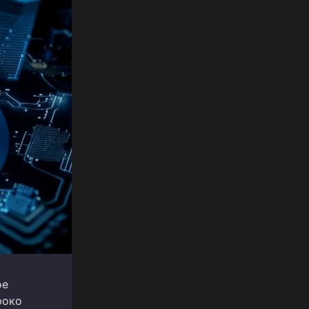
ое
роко