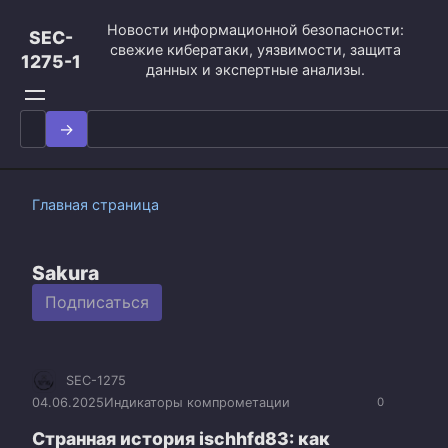
Перейти
Новости информационной безопасности:
к
SEC-
свежие кибератаки, уязвимости, защита
контенту
1275-1
данных и экспертные анализы.
Search
for:
Главная страница
Sakura
Подписаться
SEC-1275
04.06.2025
Индикаторы компрометации
0
Странная история ischhfd83: как