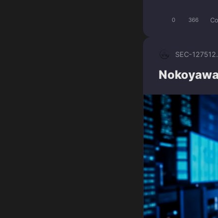
Co
0
366
SEC-1275
12
Nokoyawa 