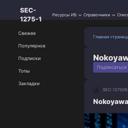
Перейти
SEC-
к
Ресурсы ИБ
Справочники
Спис
контенту
1275-1
Свежее
Главная страниц
Популярное
Nokoya
Подписки
Подписаться
Топы
Закладки
SEC-1275
06
Nokoyawa 