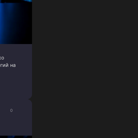
ко
гий на
0