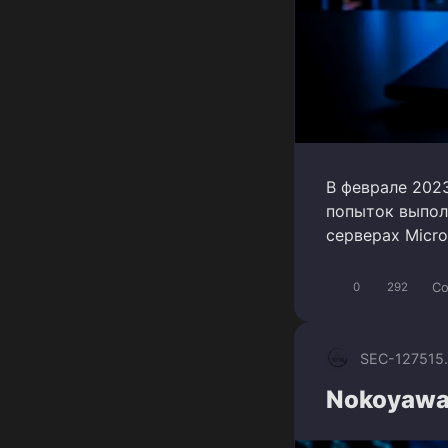
В феврале 202
попыток выпол
серверах Micr
Co
0
292
SEC-1275
15
Nokoyawa