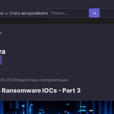
Search
ки
Стать автором
Войти
for:
а
wa
.09.2023
Индикаторы компрометации
Ransomware IOCs - Part 3