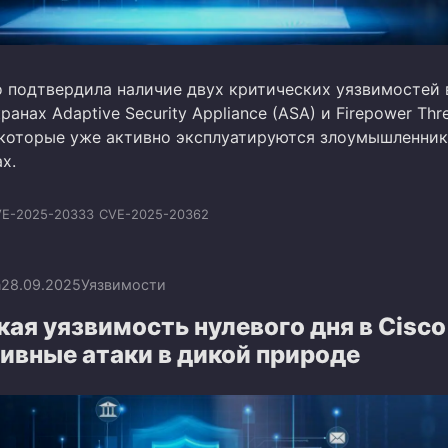
o подтвердила наличие двух критических уязвимостей 
анах Adaptive Security Appliance (ASA) и Firepower Thr
, которые уже активно эксплуатируются злоумышленни
х.
E-2025-20333
CVE-2025-20362
n
28.09.2025
Уязвимости
ая уязвимость нулевого дня в Cisc
тивные атаки в дикой природе