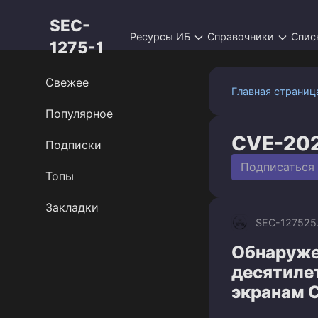
Перейти
SEC-
к
Ресурсы ИБ
Справочники
Спис
контенту
1275-1
Свежее
Главная страниц
Популярное
CVE-20
Подписки
Подписаться
Топы
Закладки
SEC-1275
25
Обнаруже
десятиле
экранам C