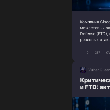
Компания Cisc
межсетевых экр
Defense (FTD)
реальных атака
CV
0
287
Vulner Quee
Критическ
и FTD: ак