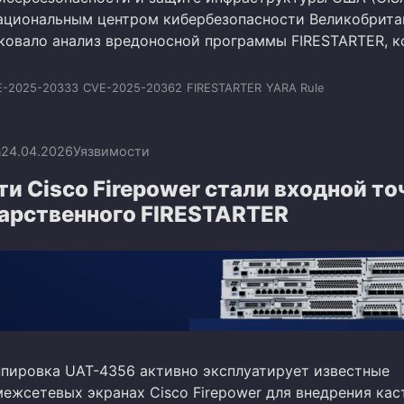
ациональным центром кибербезопасности Великобрита
ковало анализ вредоносной программы FIRESTARTER, к
E-2025-20333
CVE-2025-20362
FIRESTARTER
YARA Rule
n
24.04.2026
Уязвимости
и Cisco Firepower стали входной то
дарственного FIRESTARTER
ппировка UAT-4356 активно эксплуатирует известные
межсетевых экранах Cisco Firepower для внедрения ка