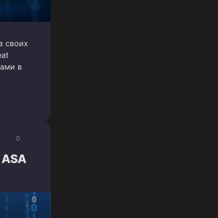
в своих
eat
ками в
0
o ASA