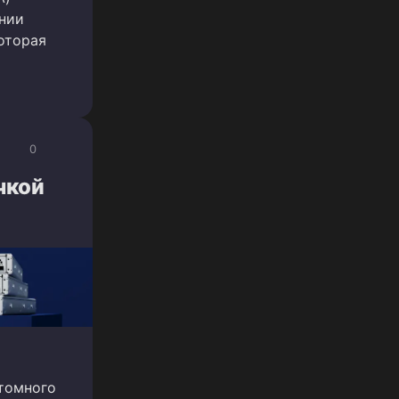
нии
оторая
0
чкой
стомного