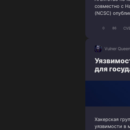
совместно с Н
(NCSC) опубли
CV
0
86
Vulner Quee
Уязвимост
для госу
Хакерская гру
уязвимости в 