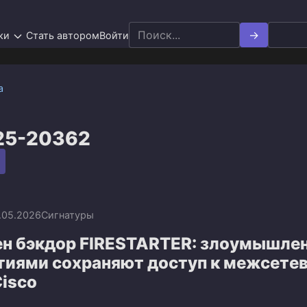
Search
ки
Стать автором
Войти
for:
а
25-20362
.05.2026
Сигнатуры
н бэкдор FIRESTARTER: злоумышле
тиями сохраняют доступ к межсете
isco