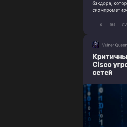
бэкдора, кото
скомпрометир
CV
0
154
Vulner Quee
Критичны
Cisco уг
сетей