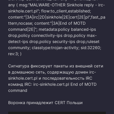
any ( msg:"MALWARE-OTHER Sinkhole reply - irc-
sinkhole.cert.pl"; flow:to_client,established;
content:"|3A|irc|2D|sinkhole|2E|cert|2E|pl",fast_pa
ttern,nocase; content:"|3A|End of MOTD
command|2E|"; metadata:policy balanced-ips
drop,policy connectivity-ips drop,policy max-
detect-ips drop,policy security-ips drop,ruleset
community; classtype:trojan-activity; sid:32260;
rev:3; )
Сигнатура фиксирует пакеты из внешней сети
в домашнюю сеть, содержащую домен irc-
sinkhole.cert.pl и последовательность IRC
команд IRC: irc-sinkhole.cert.pl End of MOTD
command
Воронка принадлежит CERT Польши