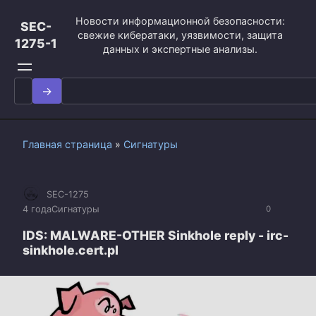
Перейти
Новости информационной безопасности:
к
SEC-
свежие кибератаки, уязвимости, защита
контенту
1275-1
данных и экспертные анализы.
Search
for:
Главная страница
»
Сигнатуры
SEC-1275
4 года
Сигнатуры
0
IDS: MALWARE-OTHER Sinkhole reply - irc-
sinkhole.cert.pl