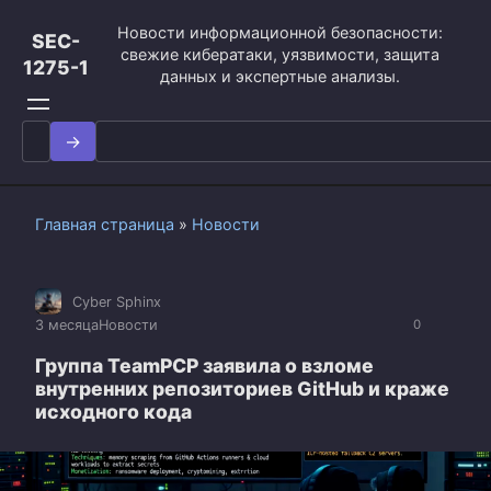
Перейти
Новости информационной безопасности:
к
SEC-
свежие кибератаки, уязвимости, защита
контенту
1275-1
данных и экспертные анализы.
Search
for:
Главная страница
»
Новости
Cyber Sphinx
3 месяца
Новости
0
Группа TeamPCP заявила о взломе
внутренних репозиториев GitHub и краже
исходного кода