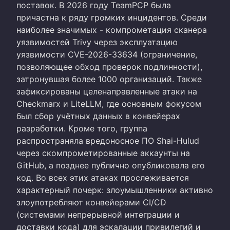
поставок. В 2026 году TeamPCP была
причастна к ряду громких инцидентов. Среди
наиболее значимых - компрометация сканера
уязвимостей Trivy через эксплуатацию
уязвимости CVE-2026-33634 (ограничение,
позволяющее обход проверок подлинности),
затронувшая более 1000 организаций. Также
зафиксированы целенаправленные атаки на
Checkmarx и LiteLLM, где основным фокусом
был сбор учётных данных в конвейерах
разработки. Кроме того, группа
распространяла вредоносное ПО Shai-Hulud
через скомпрометированные аккаунты на
GitHub, а позднее публично опубликовала его
код. Во всех этих атаках прослеживается
характерный почерк: злоумышленники активно
злоупотребляют конвейерами CI/CD
(системами непрерывной интеграции и
доставки кода) для эскалации привилегий и