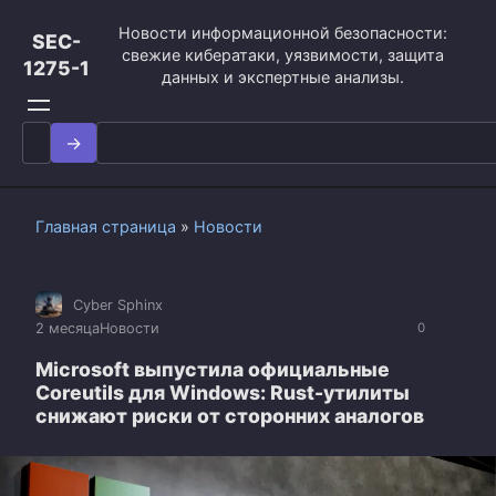
Перейти
Новости информационной безопасности:
к
SEC-
свежие кибератаки, уязвимости, защита
контенту
1275-1
данных и экспертные анализы.
Search
for:
Главная страница
»
Новости
Cyber Sphinx
2 месяца
Новости
0
Microsoft выпустила официальные
Coreutils для Windows: Rust-утилиты
снижают риски от сторонних аналогов