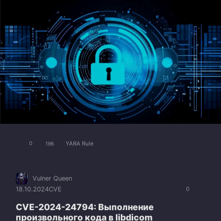
YARA Rule
0
196
Vulner Queen
18.10.2024
CVE
0
CVE-2024-24794: Выполнение
произвольного кода в libdicom