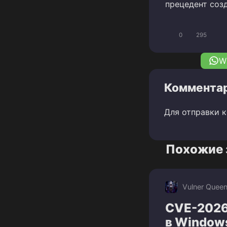
прецедент созд
0
295
W
Комментар
Для отправки 
Похожие 
Vulner Quee
CVE-2026
в Window