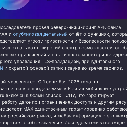
сследователь провёл реверс-инжиниринг APK-файла
MAX и
опубликовал детальный
отчёт о функциях, которы
редставляют угрозу приватности и безопасности пользо
ализа охватывают широкий спектр возможностей: от с
вленных приложений и постоянного мониторинга адрес
ерного управления TLS-валидацией, принудительного
N
и скрытой фоновой записи звука во время звонков.
ой мессенджер. С 1 сентября 2025 года он
вается на все продаваемые в России мобильные устрой
ru включён в белый список ТСПУ, что гарантирует
 работу даже при ограничениях доступа к другим ресу
ие делает MAX единственным гарантированно работа
на российском рынке, и любая информация о его внут
иобретает особое значение. Исследователь утверждает