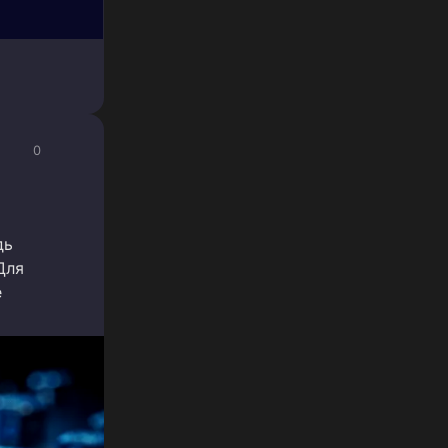
0
дь
Для
е