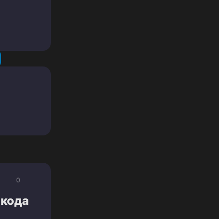
0
 кода