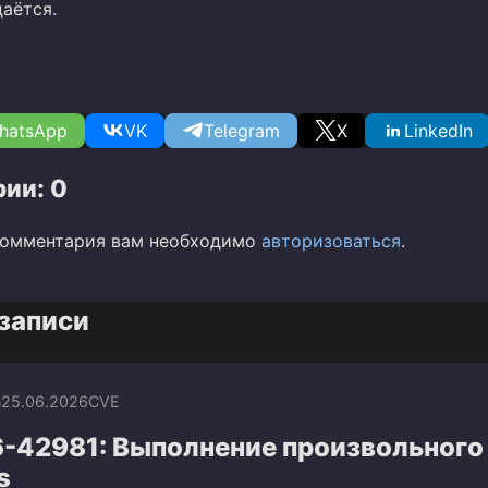
аётся.
hatsApp
VK
Telegram
X
LinkedIn
ии: 0
комментария вам необходимо
авторизоваться
.
записи
n
25.06.2026
CVE
-42981: Выполнение произвольного
s