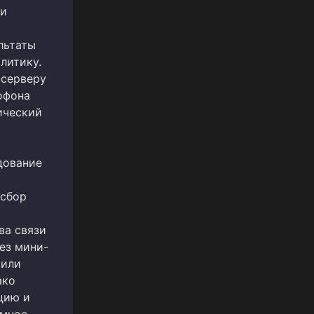
 и
льтаты
литику.
 серверу
офона
ический
дование
 сбор
ва связи
ез мини-
 или
ако
цию и