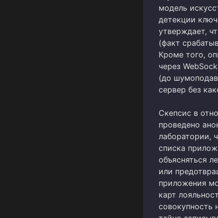
модель искусс
детекции ключ
утверждает, чт
(факт срабатыв
Кроме того, оп
через WebSock
(до шумоподав
сервер без как
Скепсис в отн
проведено ано
лаборатории, ч
списка прилож
объясняться л
или предотвра
приложения мо
карт лояльност
совокупность 