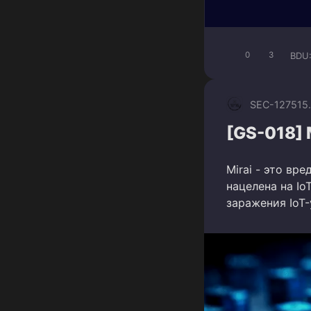
BDU
0
3
SEC-1275
15
[GS-018] 
Mirai - это вр
нацелена на Io
заражения IoT-