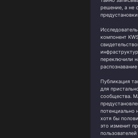
тайно записыва
решение, а не
предустановки
Исследователь 
компонент KWS
свидетельствов
инфраструктур
переключили н
распознавание
Публикация та
для пристальн
сообщества. M
предустановле
потенциально 
хотя бы полов
это изменит п
пользователей 