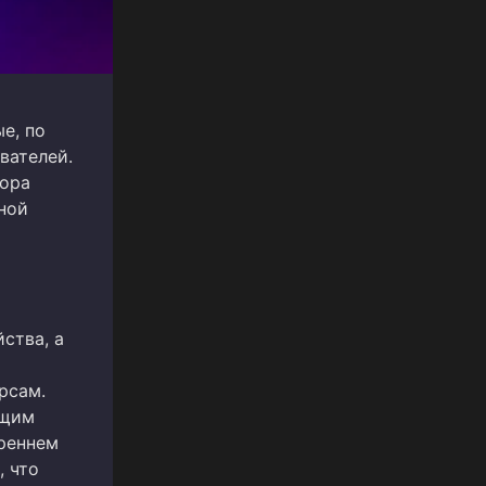
е, по
вателей.
бора
ной
ства, а
рсам.
ющим
реннем
, что