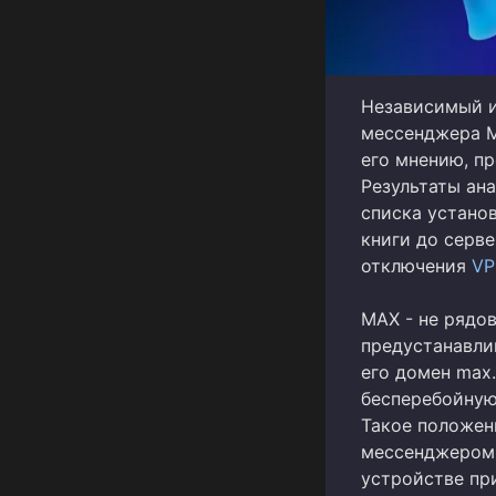
Независимый и
мессенджера 
его мнению, п
Результаты ан
списка устано
книги до серв
отключения
VP
MAX - не рядов
предустанавли
его домен max.
бесперебойную
Такое положен
мессенджером 
устройстве пр