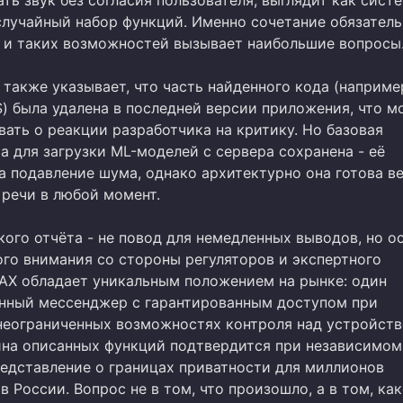
ть звук без согласия пользователя, выглядит как сист
 случайный набор функций. Именно сочетание обязател
 и таких возможностей вызывает наибольшие вопросы
также указывает, что часть найденного кода (наприме
) была удалена в последней версии приложения, что м
ать о реакции разработчика на критику. Но базовая
а для загрузки ML-моделей с сервера сохранена - её
а подавление шума, однако архитектурно она готова в
 речи в любой момент.
кого отчёта - не повод для немедленных выводов, но о
ого внимания со стороны регуляторов и экспертного
AX обладает уникальным положением на рынке: один
нный мессенджер с гарантированным доступом при
неограниченных возможностях контроля над устройств
ина описанных функций подтвердится при независимом 
редставление о границах приватности для миллионов
в России. Вопрос не в том, что произошло, а в том, ка