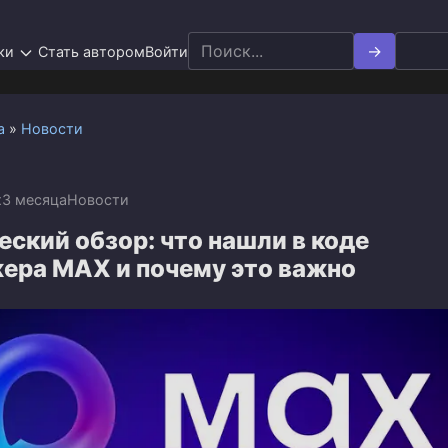
Search
ки
Стать автором
Войти
for:
а
»
Новости
x
3 месяца
Новости
ский обзор: что нашли в коде
ера MAX и почему это важно