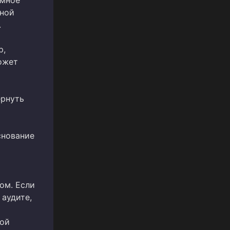
емное
ьной
.
р,
ожет
ернуть
снование
ом. Если
аудите,
кой