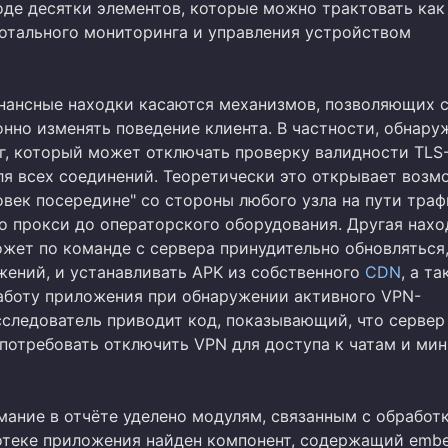
оде десятки элементов, которые можно трактовать как
отального мониторинга и управления устройством
нансные находки касаются механизмов, позволяющих 
нно изменять поведение клиента. В частности, обнару
г, который может отключать проверку валидности TLS
ля всех соединений. Теоретически это открывает возм
овек посередине" со стороны любого узла на пути траф
о прокси до операторского оборудования. Другая нахо
жет по команде с сервера принудительно обновляться
жений, и устанавливать APK из собственного
CDN
, а т
аботу приложения при обнаружении активного VPN-
сследователь приводит код, показывающий, что сервер
потребовать отключить VPN для доступа к чатам и мин
мание в отчёте уделено модулям, связанным с обработ
иотеке приложения найден компонент, содержащий emb