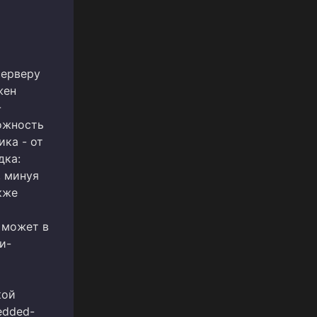
серверу
жен
-
ожность
ика - от
дка:
, минуя
акже
 может в
и-
кой
edded-