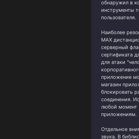
обнаружил в к
инструменты т
пользователя.
Наиболее резо
MAX дистанцио
серверный фла
сертификата д
для атаки "чел
корпоративног
приложение мо
магазин прило
блокировать р
соединения. И
любой момент 
приложениям.
Отдельное вни
звука. В библ