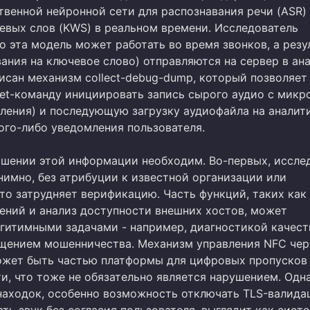
твенной нейронной сети для распознавания речи (ASR)
евых слов (KWS) в реальном времени. Исследователь
о эта модель может работать во время звонков, а резу
ания на ключевое слово) отправляются на сервер в ана
исан механизм collect-debug-dump, который позволяет
et-команду инициировать запись сырого аудио с микр
ления) и последующую загрузку аудиофайла на аналит
ого-либо уведомления пользователя.
ошении этой информации необходим. Во-первых, иссле
нимно, без атрибуции к известной организации или
то затрудняет верификацию. Часть функций, таких как
ений и анализ доступности внешних хостов, может
егитимными задачами - например, диагностикой качест
щением мошенничества. Механизм управления NFC чер
жет быть частью платформы для цифровых пропусков
и, что тоже не обязательно является нарушением. Одн
находок, особенно возможность отключать TLS-валида