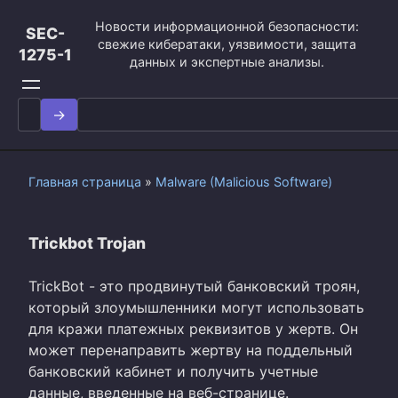
Перейти
Новости информационной безопасности:
к
SEC-
свежие кибератаки, уязвимости, защита
контенту
1275-1
данных и экспертные анализы.
Search
for:
Главная страница
»
Malware (Malicious Software)
Trickbot Trojan
TrickBot - это продвинутый банковский троян,
который злоумышленники могут использовать
для кражи платежных реквизитов у жертв. Он
может перенаправить жертву на поддельный
банковский кабинет и получить учетные
данные, введенные на веб-странице.