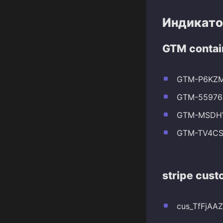
Индикато
GTM contai
GTM-P6KZ
GTM-55976
GTM-MSDH
GTM-TV4C
stripe cust
cus_TfFjA