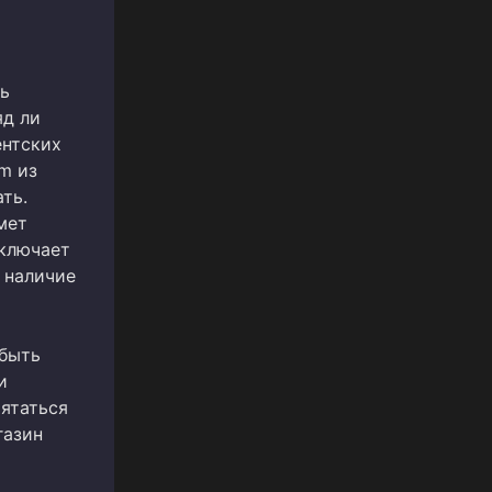
сь
яд ли
ентских
om из
ть.
мет
включает
 наличие
 быть
и
рятаться
газин