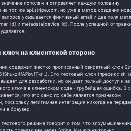
т значение пополам и отправляет каждую половину
на тот же api.stripe.com, но уже в метод создания нов
е запроса указывается фиктивный email и два поля мет
mer_id] и metadata[device_id]. После успешной отправк
 удаляется.
 ключ на клиентской стороне
чик содержит жестко прописанный секретный ключ Str
_51Shuxz4fAPbvfTkr...). Это тестовый ключ (префикс sk_te
 выдает для разработки, но он дает полный доступ к ак
кого ключа в клиентском коде - грубейшая ошибка. В
о
ивается, что это само по себе является признаком
, поскольку легитимная интеграция никогда не переда
чи в браузер.
 тестового режима говорит о том, что злоумышленник
дить транзакции через Stripe. Им нужна только