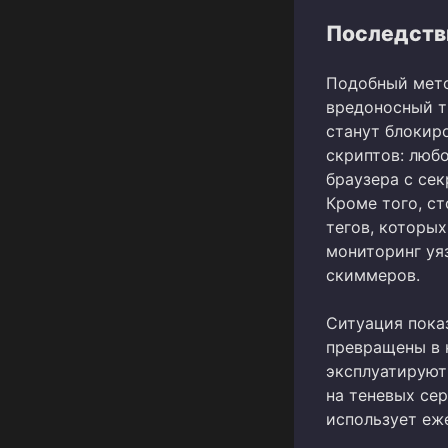
Последств
Подобный мето
вредоносный т
станут блокир
скриптов: любо
браузера с се
Кроме того, с
тегов, которы
мониторинг уя
скиммеров.
Ситуация пока
превращены в 
эксплуатируют
на теневых сер
использует еж