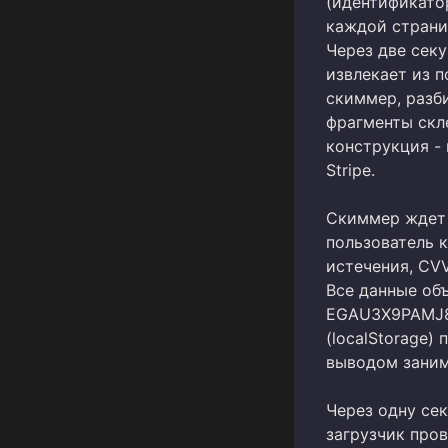
(идентификато
каждой страни
Через две секу
извлекает из 
скиммер, разби
фрагменты скл
конструкция -
Stripe.
Скиммер ждет 
пользователь к
истечения, CVV
Все данные об
EGAU3X9PAMJ8R
(localStorage)
выводом заним
Через одну се
загрузчик пров