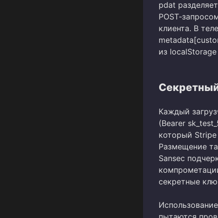
pdat разделяе
POST‑запросом 
клиента. В тел
metadata[custo
из localStorage
Секретный
Каждый загруз
(Bearer sk_test
который Stripe
Размещение та
Sansec подчерк
компрометации
секретные клю
Использование
пытаются прово