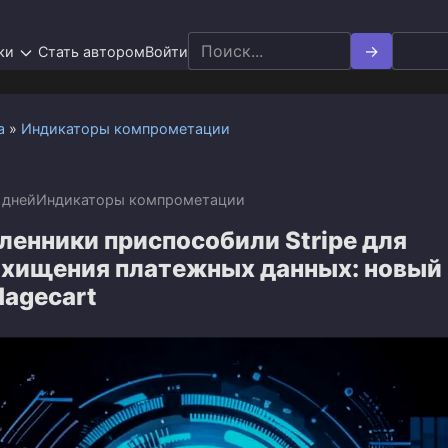
Search
ки
Стать автором
Войти
for:
а
»
Индикаторы компрометации
 дней
Индикаторы компрометации
енники приспособили Stripe для
 хищения платежных данных: новый
Magecart