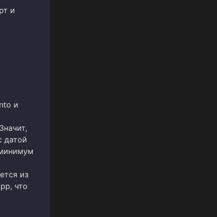
рт и
nto и
Значит,
с датой
 минимум
ется из
pp, что