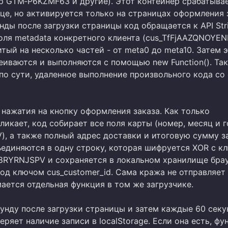
р GTM‑P6KZMF63 и другие). Этот контейнер срабатывае
це, но активируется только на страницах оформления 
нды после загрузки страницы код обращается к API Str
поля metadata конкретного клиента (cus_TfFjAAZQNOYEN
тый на несколько частей - от meta0 до meta10. Затем 
еиваются и выполняются с помощью new Function(). Та
 по сути, удаленное выполнение произвольного кода со
нажатия на кнопку оформления заказа. Как только
ликает, код собирает все поля карты (номер, месяц и г
), а также полный адрес доставки и итоговую сумму за
ъединяются в одну строку, которая шифруется XOR с к
YRNJSPV и сохраняется в локальном хранилище бра
 под ключом cus_customer_id. Сама кража не отправляет
ается отдельная функция в том же загрузчике.
кунду после загрузки страницы и затем каждые 60 секу
еряет наличие записи в localStorage. Если она есть, фу