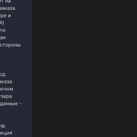
т на
заказа.
ipe и
R)
эти
кая
 стороны
од
каза.
лючом
узера
 данные -
нд
нкция