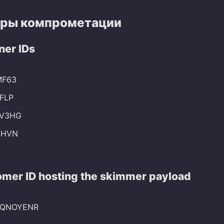
ры компрометации
ner IDs
MF63
FLP
V3HG
SHVN
omer ID hosting the skimmer payload
AZQNOYENR