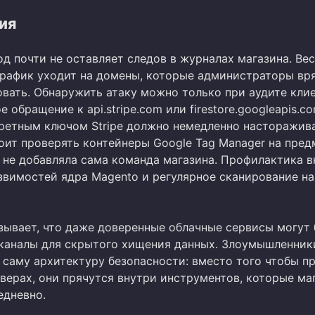
ия
д почти не оставляет следов в журналах магазина. Ве
рафик уходит на домены, которые администраторы вр
овать. Обнаружить атаку можно только при аудите кли
е обращение к api.stripe.com или firestore.googleapis.c
кретным ключом Stripe должно немедленно насторажива
тоит проверять контейнеры Google Tag Manager на пред
х не добавляла сама команда магазина. Профилактика 
звимостей ядра Magento и регулярное сканирование на
зывает, что даже доверенные облачные сервисы могут
каналы для скрытого хищения данных. Злоумышленник
 саму архитектуру безопасности: вместо того чтобы п
верах, они прячутся внутри инструментов, которые ма
едневно.