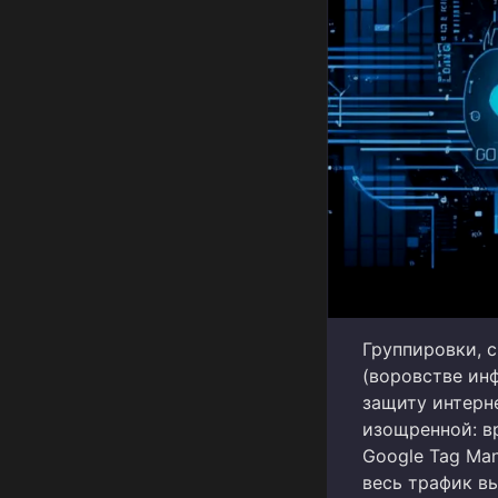
Группировки, 
(воровстве ин
защиту интерн
изощренной: в
Google Tag Man
весь трафик в