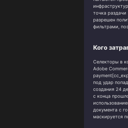
инфраструктура
точка раздачи 
разрешен поли
фильтрами, по
Кого затра
Селекторы в к
Adobe Commerc
payment[cc_exp
под удар попад
создания 24 д
с конца прошл
использованием
документа с 
маскируется п