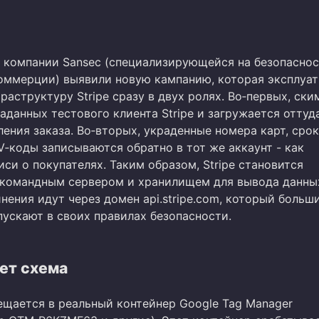
 компании Sansec (специализирующейся на безопасно
оммерции) выявили новую кампанию, которая эксплуа
аструктуру Stripe сразу в двух ролях. Во‑первых, ск
аданных тестового клиента Stripe и загружается оттуд
ения заказа. Во‑вторых, украденные номера карт, срок
‑коды записываются обратно в тот же аккаунт - как
си о покупателях. Таким образом, Stripe становится
командным сервером и хранилищем для вывода данны
нения идут через домен api.stripe.com, который больш
пускают в своих правилах безопасности.
ет схема
ещается в реальный контейнер Google Tag Manager