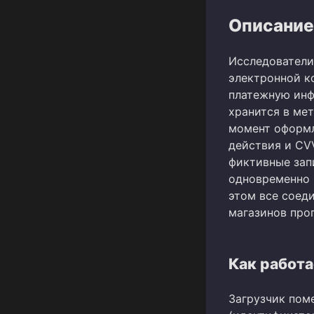
Описание
Исследователи
электронной к
платежную инфр
хранится в мет
момент оформл
действия и CVV
фиктивные запи
одновременно 
этом все соеди
магазинов про
Как работа
Загрузчик пом