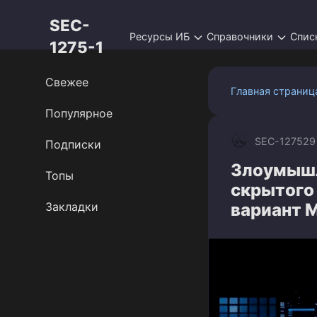
Перейти
SEC-
к
Ресурсы ИБ
Справочники
Спис
контенту
1275-1
Свежее
Главная страниц
Популярное
SEC-1275
29
Подписки
Злоумышл
Топы
скрытого
Закладки
вариант 