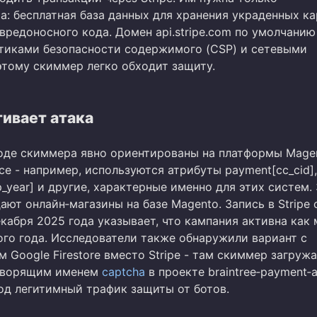
: бесплатная база данных для хранения украденных ка
вредоносного кода. Домен api.stripe.com по умолчанию
тиками безопасности содержимого (CSP) и сетевыми
этому скиммер легко обходит защиту.
гивает атака
оде скиммера явно ориентированы на платформы Mage
e - например, используются атрибуты payment[cc_cid],
_year] и другие, характерные именно для этих систем. 
ают онлайн‑магазины на базе Magento. Запись в Stripe 
екабря 2025 года указывает, что кампания активна как
ого года. Исследователи также обнаружили вариант с
 Google Firestore вместо Stripe - там скиммер загружа
говорящим именем
captcha
в проекте braintree‑payment‑a
од легитимный трафик защиты от ботов.