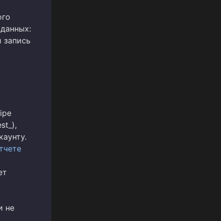
ого
аданных:
и запись
ipe
st_),
каунту.
тчете
ет
и не