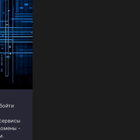
обойти
 сервисы
домены -
м.