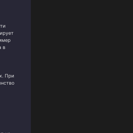
сти
тирует
иммер
а в
х. При
инство